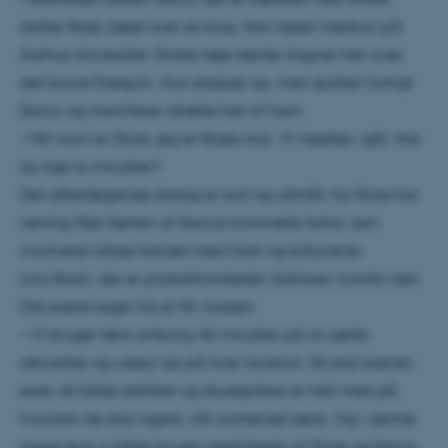
datter Rose, bøjet over en bog. Han læser medicin på
Aarhus Universitet. Dictes høje støvler klaprer hen over
det brune flisegulv. Hun stopper op, men spotter hurtigt
Darco og marcherer direkte hen til ham.
– Mit navn er Dicte, jeg er Roses mor. Vi mødtes i går. Har
du lige to minutter?
Den efterfølgende dialog er kort og afmålt, for Dicte har
nemlig fået færten af Darcos kriminelle fortid, som
involverer både handel med hash og biltyverier.
Lina Bach, der er produktionsleder, forklarer, hvorfor den
lille scene tager tid at få i kassen.
– Vi bruger først omkring 45 minutter på at sætte
rekvisitter og udstyr op på hver location. Så skal scenen
øves, så både statister og skuespillere er helt med på,
hvordan de skal agere, når kameraet kører. Og i denne
scene skal vi både bruge nærbilleder af Dicte og Darco,