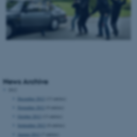
fe_typo_user
Typo3 Association
.au.dk
News Archive
2012
December 2012
(13 entries)
November 2012
(9 entries)
October 2012
(13 entries)
September 2012
(8 entries)
August 2012
(7 entries)