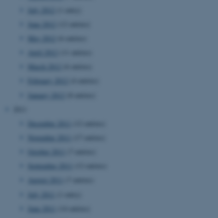
July 2012
(1 entry)
June 2012
(12 entries)
May 2012
(6 entries)
April 2012
(11 entries)
March 2012
(6 entries)
February 2012
(4 entries)
January 2012
(8 entries)
2011
ASP.NET_SessionId
Microsoft Corporation
.au.dk
December 2011
(12 entries)
November 2011
(17 entries)
October 2011
(7 entries)
September 2011
(12 entries)
August 2011
(7 entries)
July 2011
(1 entry)
June 2011
(14 entries)
JSESSIONID
Oracle Corporation