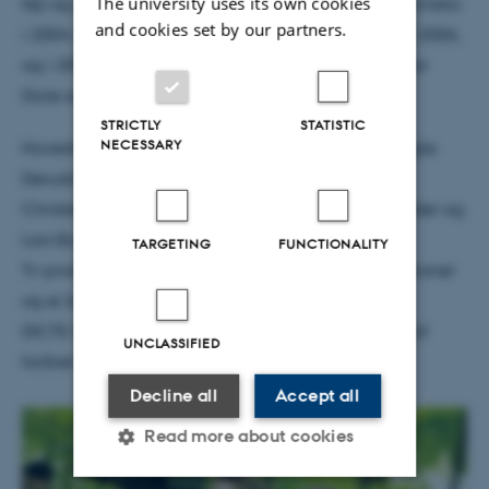
The university uses its own cookies
fejl og mangler udkom i 2002, dernæst udkom Selvrisiko
and cookies set by our partners.
i 2004, Personskade i 2005, Nærmeste pårørende i 2006,
og i 2008 udkom Liv og legeme. Alle romanerne har
Dicte som hovedperson.
STRICTLY
STATISTIC
NECESSARY
Hovedrollen som Dicte Svendsen spilles af Iben Hjejle.
Derudover medvirker skuespillerne Lene Maria
Christensen, Lærke Winther, Dar Salim, Peter Schrøder og
Lars Brygmann.
TARGETING
FUNCTIONALITY
Tv-produktionen af DICTE koster i alt 70 millioner kroner
og er bl.a. støttet af Aarhus Kommune.
DICTE forventes at ramme de danske stuer i løbet af
UNCLASSIFIED
foråret 2013, og serien strækker sig over ti afsnit.
Decline all
Accept all
Read more about cookies