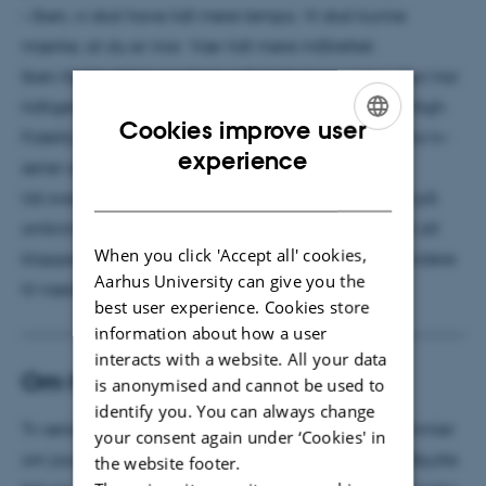
– Iben, vi skal have lidt mere tempo. Vi skal kunne
mærke, at du er mor. Vær lidt mere målrettet.
Iben Hjejle nikker og laver rutineret en ny prøve. Hun har
tidligere medvirket i film som Mifunes sidste sang, High
Cookies improve user
Fidelity og Blinkende lygter og er desuden kendt fra tv-
ENGLISH
experience
serier som Klovn og Anna Pihl.
DANISH
Ud over de to skuespillere og 30 statister er et hold på
omkring 20 personer denne dag med til at sikre, at alt
When you click 'Accept all' cookies,
klapper, så filmholdet hurtigst muligt kan komme videre
Aarhus University can give you the
til næste location – et pizzeria i Aarhus midtby.
best user experience. Cookies store
information about how a user
interacts with a website. All your data
Om tv-serien DICTE
is anonymised and cannot be used to
identify you. You can always change
Tv-serien DICTE baserer sig på Elsebeth Egholms krimier
your consent again under ‘Cookies' in
om journalisten Dicte Svendsen. Den første roman Skjulte
the website footer.