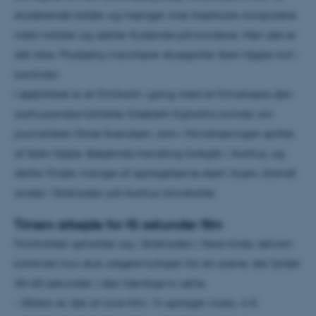
studerende sidder og hænger over bærbare computere
med notater og æbler flydende på bordene. Men det er
det ikke. Pludselig marcherer skuespiller Iben Hjejle ind i
kantinen.
I øjeblikket er et filmhold i gang med at filmatisere den
aarhusianske forfatter Elsebeth Egholms krimier om
journalisten Dicte Svendsen, som i filmatiseringen spilles
af Iben Hjejle. Bøgernes handling foregår i Aarhus, og
derfor finder mange af optagelserne sted i byen, blandt
andet i Stakladen på Aarhus Universitet.
Timers arbejde for få sekunder film
Filmholdet opholder sig i Stakladen i flere timer, selvom
kantinen kun skal udgøre kulissen for en scene, der fylder
30-60 sekunder i den færdige tv-serie.
– Sådan er det at lave film. Vi optager maks. 4-5