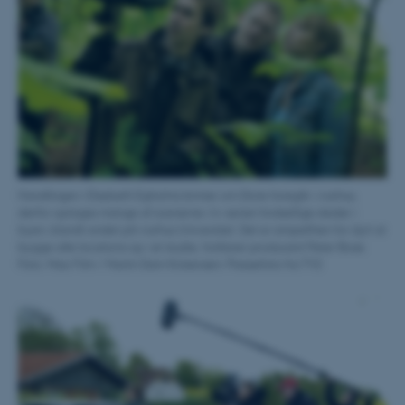
Strictly necessary
Statistic
Targeting
Functionality
Unclassified
These cookies make it
possible to use basic website
Handlingen i Elsebeth Egholms krimier om Dicte foregår i Aarhus,
functionality, e.g. navigation
derfor optages mange af scenerne i tv-serien forskellige steder i
etc. The website does not
byen, blandt andet på Aarhus Universitet. Det er simpelthen for dyrt at
bygge alle locations op i et studie, forklarer producent Peter Bose.
work without these cookies.
Foto: Miso Film / Martin Dam Kristensen: Pressefoto fra TV2
Name
Provider / Domain
be_typo_user
TYPO3 Association
.au.dk