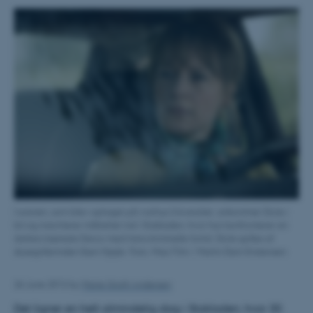
I scenen, som blev optaget på Aarhus Universitet, ankommer Dicte i
bil og marcherer målrettet ind i Stakladen, hvor hun konfronterer sin
datters kæreste Darco med hans kriminelle fortid. Dicte spilles af
skuespillerinden Iben Hjejle. Foto: Miso Film / Martin Dam Kristensen
26 June 2012
by
Marie Groth Andersen
Det ligner en helt almindelig dag i Stakladen, hvor 30