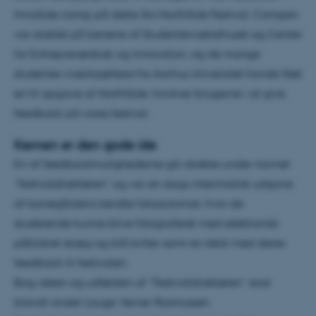
InnoSide-camp på dette års NorthSide Festival. Campen
var stablet på benene af Studentervæksthuset og Center
for Entreprenørskab og Innovation, og de mange
studenter-iværksættere fra Aarhus Universitet havde fået
en fri opgave af NorthSide: Involver brugerne i at give
feedback på vores festival.
Kernen er den gode ide
En af feedbackmulighederne gik direkte under navnet
”festivaldirektøren” og var en slags interimistisk udgave
af banegårdens kendte fotoautomat, hvor de
studerende kunne blive fotograferet med elektronisk
påklistret skæg og blå briller samt en tekst med deres
feedback til festivalen.
Bag ideen og udførslen af ”Festivaldirektøren” stod
blandt andet Lauge Verner Rasmussen.