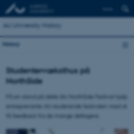
Dansk
AU University History
History
Studentervæksthus på
NorthSide
På en stand på dette års NorthSide Festival hjalp
entreprenante AU-studerende festivalen med at
få feedback fra de mange deltagere.