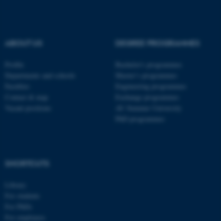
ABOUT US
DEGREE PROGRAMMES
ASP.NET_SessionId
Microsoft Corporation
.au.dk
Profile
Bachelor's programmes
Departments and schools
Master’s programmes
Faculties
Engineering programmes
Contact & map
Exchange programmes
Vacant positions
AU Summer University
PhD programmes
JSESSIONID
Oracle Corporation
.au.dk
SHORTCUTS
Library
For students
For PhDs
For employees