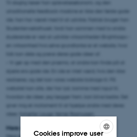
Til daglig læser han oplevelsesøkonomi, og den
utraditionelle feedback-maskine er ikke den første gode
ide, han har været med til at udvikle. Faktisk bruger han
Studentervæksthuset, fordi han sammen med to andre
studerende er ved at udvikle virksomheden Brightloops –
en virksomhed hvis selve grundtanke er et website, hvor
folk kan dele og prøve deres gode ideer af.
– Vi gør op med den præmis, at andre kan finde på at
stjæle ens gode ide. En ide er intet værd, hvis den ikke
realiseres, og det kan vores website bidrage til. På
websitet kan alle, der har lyst, komme med input til,
hvordan de ideer, jeg lægger frem, kan blive bedre. Det
giver mig et incitament til at hjælpe andre med deres
ideer, fortæller Lauge Verner Rasmussen.
Mere om iværksætteri
Cookies improve user
Mere end 500 gæster benyttede sig I løbet af