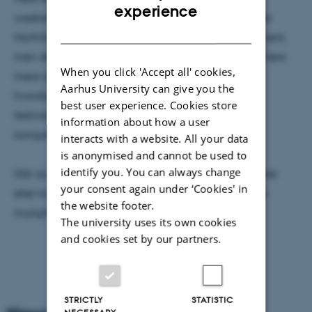
ENGLISH
experience
weekenden af InnoSide-teltets mulighed for at give
DANISH
NorthSide Festivallen feedback på deres arrangement,
men derudover var teltet også en mulighed for at høre
When you click 'Accept all' cookies,
mere om Aarhus Universitet iværksættermiljø, og
Aarhus University can give you the
hvordan de mange studerende blandt
best user experience. Cookies store
festivaldeltagerne kunne bruge deres viden og
information about how a user
kompetencer på nye måder.
interacts with a website. All your data
is anonymised and cannot be used to
identify you. You can always change
Går du selv går og drømmer om at blive iværksætter
your consent again under ‘Cookies' in
eller kickstarte dit foretagsomhedsgen, så tjek dine
the website footer.
muligheder på
Entrepreneurship.au.dk
The university uses its own cookies
and cookies set by our partners.
STRICTLY
STATISTIC