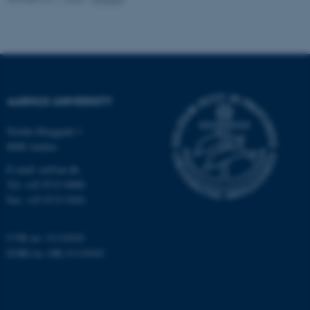
fe_typo_user
Typo3 Association
.au.dk
AARHUS UNIVERSITY
Nordre Ringgade 1
8000 Aarhus
E-mail: au@au.dk
Tel: +45 8715 0000
Fax: +45 8715 0201
CVR no: 31119103
EORI no: DK-31119103