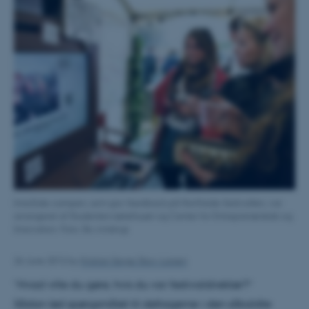
InnoSide-campen, som gav feedback på Northside-festivallen, var
arrangeret af Studentervæksthuset og Center for Entreprenørskab og
Innovation. Foto: Bo Amstrup
26 June 2012
by
Kristian Serge Skov-Larsen
”Hvad ville du gøre, hvis du var festivaldirektør?”
Sådan lød spørgsmålet til deltagerne i den såkaldte