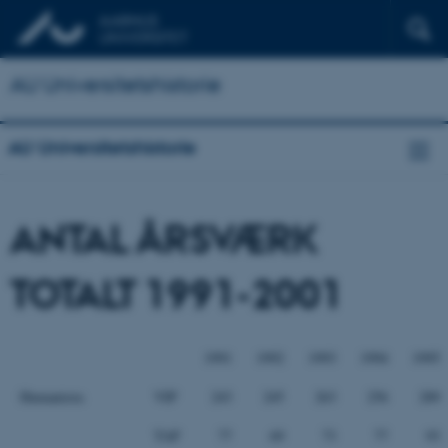
AU Universitetshistorie
AU Universitetshistorie
ANTAL ÅRSVÆRK
TOTALT 1991-2001
1991
1992
1993
1994
1995
Humaniora
VIP
243
245
263
256
289
TAP
77
69
73
77
93