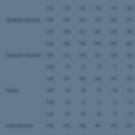
I alt
320
314
336
333
382
Sundhedsvidenskab
VIP
256
363
343
387
377
TAP
290
421
487
472
488
I alt
546
784
830
859
865
Samfundsvidenskab
VIP
231
230
221
228
230
TAP
76
74
75
77
93
I alt
307
304
296
305
323
Teologi
VIP
55
56
55
59
61
TAP
14
13
13
13
18
I alt
69
69
68
72
79
Naturvidenskab
VIP
458
498
487
478
447