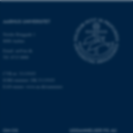
AARHUS UNIVERSITET
Nordre Ringgade 1
8000 Aarhus
Email: au@au.dk
Tlf: 8715 0000
CVR-nr: 31119103
EORI-nummer: DK-31119103
EAN-numre:
www.au.dk/eannumre
OM OS
UDDANNELSER PÅ AU