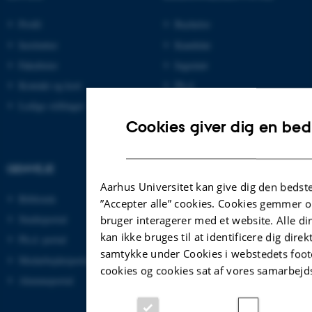
Profil
Bachelor
Institutter
Kandidat
Fakulteter
Ingeniør
Kontakt og kort
Ph.d.
Ledige stillinger
Efter- og videreuddannelse
Cookies giver dig en bed
GENVEJE
Aarhus Universitet kan give dig den bedst
Bibliotek
”Accepter alle” cookies. Cookies gemmer 
Studieportal
bruger interagerer med et website. Alle di
kan ikke bruges til at identificere dig dire
Ph.d.-portal
samtykke under Cookies i webstedets foote
Medarbejderportal
cookies og cookies sat af vores samarbejd
Alumneportal