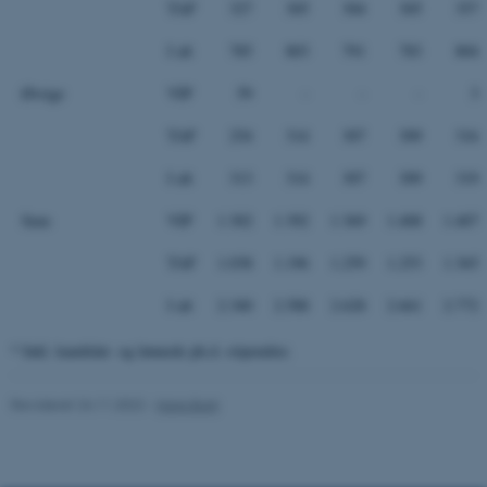
TAP
327
305
304
305
357
I alt
785
803
791
783
804
Øvrige
VIP
59
-
-
-
3
TAP
254
314
307
309
316
I alt
313
314
307
309
319
Sum
VIP
1.302
1.392
1.369
1.408
1.407
TAP
1.038
1.196
1.259
1.253
1.365
I alt
2.340
2.588
2.628
2.661
2.772
* Inkl. kandidat- og lønnede ph.d.-stipendier.
Revideret 24.11.2022
-
Hans Buhl