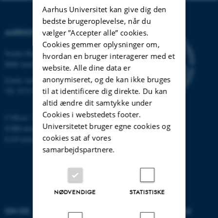
Aarhus Universitet kan give dig den
bedste brugeroplevelse, når du
AARHUS UNIVERSITET
vælger ”Accepter alle” cookies.
Cookies gemmer oplysninger om,
Nordre Ringgade 1
hvordan en bruger interagerer med et
8000 Aarhus
website. Alle dine data er
anonymiseret, og de kan ikke bruges
Email: au@au.dk
til at identificere dig direkte. Du kan
Tlf: 8715 0000
altid ændre dit samtykke under
Cookies i webstedets footer.
CVR-nr: 31119103
Universitetet bruger egne cookies og
EORI-nummer: DK-31119103
cookies sat af vores
EAN-numre:
www.au.dk/eannumre
samarbejdspartnere.
NØDVENDIGE
STATISTISKE
OM OS
UDDANNELSER PÅ AU