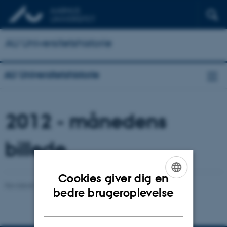
AU Universitetshistorie
AU Universitetshistorie
2012 - månedens
billede
Cookies giver dig en
Revideret 24.11.2022
-
Hans Buhl
ENGLISH
bedre brugeroplevelse
DANISH