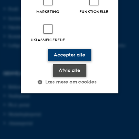
Profil
Bachelor
MARKETING
FUNKTIONELLE
Institutter
Kandidat
Fakulteter
Ingeniør
Kontakt og kort
Ph.d.
UKLASSIFICEREDE
Ledige stillinger
Efter- og videreuddannelse
Accepter alle
Afvis alle
GENVEJE
Læs mere om cookies
Bibliotek
Studieportal
Ph.d.-portal
Nødvendige
Statistiske
Marketing
Medarbejderportal
Funktionelle
Uklassificerede
Alumneportal