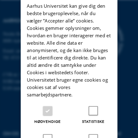
Aarhus Universitet kan give dig den
bedste brugeroplevelse, når du
AARHUS UNIVERSITET
vælger ”Accepter alle” cookies.
Cookies gemmer oplysninger om,
Nordre Ringgade 1
hvordan en bruger interagerer med et
8000 Aarhus
website. Alle dine data er
anonymiseret, og de kan ikke bruges
Email: au@au.dk
til at identificere dig direkte. Du kan
Tlf: 8715 0000
altid ændre dit samtykke under
Cookies i webstedets footer.
CVR-nr: 31119103
Universitetet bruger egne cookies og
EORI-nummer: DK-31119103
cookies sat af vores
EAN-numre:
www.au.dk/eannumre
samarbejdspartnere.
NØDVENDIGE
STATISTISKE
OM OS
UDDANNELSER PÅ AU