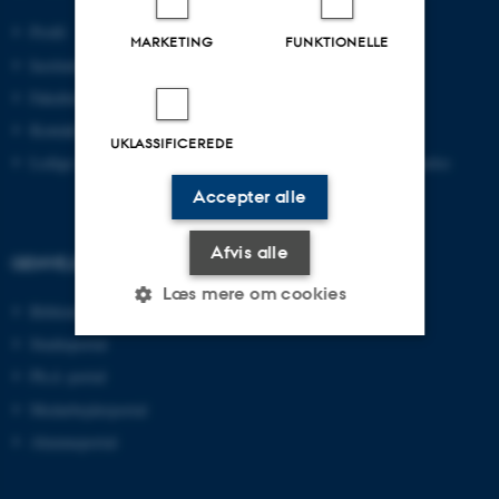
Profil
Bachelor
MARKETING
FUNKTIONELLE
Institutter
Kandidat
Fakulteter
Ingeniør
Kontakt og kort
Ph.d.
UKLASSIFICEREDE
Ledige stillinger
Efter- og videreuddannelse
Accepter alle
Afvis alle
GENVEJE
Læs mere om cookies
Bibliotek
Studieportal
Ph.d.-portal
Nødvendige
Statistiske
Marketing
Medarbejderportal
Funktionelle
Uklassificerede
Alumneportal