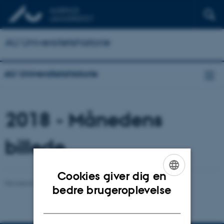
AU Universitetshistorie
AU Universitetshistorie
2018 - Månedens
billede
Cookies giver dig en
Revideret 24.11.2022
-
Hans Buhl
ENGLISH
bedre brugeroplevelse
DANISH