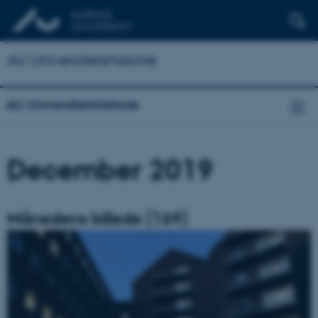
AU Universitetshistorie
AU Universitetshistorie
December 2019
Månedens billede (169)