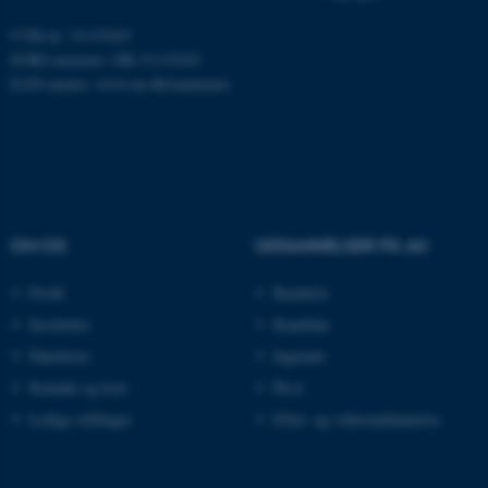
som navigation mm.
Hjemmesiden kan ikke
CVR-nr: 31119103
fungerer uden disse cookies.
EORI-nummer: DK-31119103
EAN-numre:
www.au.dk/eannumre
Navn
Udbyder / Domæne
be_typo_user
TYPO3 Association
.au.dk
OM OS
UDDANNELSER PÅ AU
fe_typo_user
Typo3 Association
Profil
Bachelor
.au.dk
Institutter
Kandidat
Fakulteter
Ingeniør
Kontakt og kort
Ph.d.
Ledige stillinger
Efter- og videreuddannelse