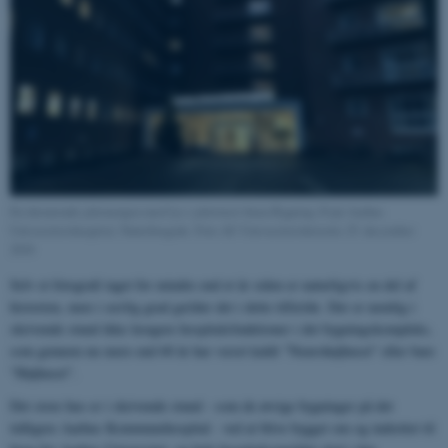
En dæmrende julemorgen med lys i juletræet foran Bygning 10 på Aarhus
Universitetshospital, Nørrebrogade. Foto AU Universitetshistorie 25. december
2018
Selv et fotografi taget for mindre end et år siden er naturligvis en del af
historien, men i særlig grad gælder det i dette tilfælde. Der er nemlig i
skrivende stund ikke længere hospitalsfunktioner i det bygningskompleks,
som gennem nu mere end 60 år har været kaldt "Neurohøjhuset" eller bare
"Højhuset".
Det store hus er i skrivende stund - som de øvrige bygninger på det
tidligere Aarhus Kommunehospital - ved at blive bygget om og indrettet til