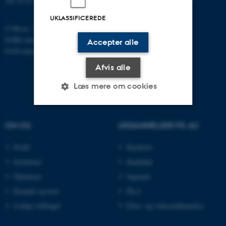
Tlf: 8715 0000
UKLASSIFICEREDE
CVR-nr: 31119103
EORI-nummer: DK-31119103
Accepter alle
EAN-numre:
www.au.dk/eannumre
Afvis alle
Læs mere om cookies
Nødvendige
Statistiske
Marketing
OM OS
UDDANNELSER PÅ AU
Funktionelle
Uklassificerede
Profil
Bachelor
Institutter
Kandidat
Fakulteter
Ingeniør
Nødvendige cookies hjælper
Kontakt og kort
Ph.d.
med at gøre hjemmesiden
Ledige stillinger
Efter- og videreuddannelse
brugbar ved at aktivere nogle
grundlæggende funktioner