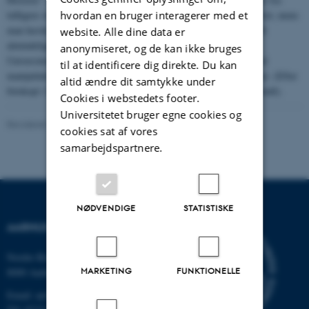
hvordan en bruger interagerer med et
tidligere studerende. Disse fotos blev desværre aldrig affotograferet, mens
man havde dem i hænde, hvorimod der blev fremstillet et sæt helt
website. Alle dine data er
almindelige fotokopier. Dette sæt blev i 1989 overdraget til
anonymiseret, og de kan ikke bruges
Universitetshistorisk Udvalg. Vi har nu foretaget en simpel digital
til at identificere dig direkte. Du kan
manipulation af fotokopien, som herefter tager sig ud som vist her. (Efter
altid ændre dit samtykke under
fotokopi i Universitetshistorisk Udvalgs billedarkiv. Fotograf ukendt).
Cookies i webstedets footer.
Universitetet bruger egne cookies og
Revideret 24.11.2022
-
Hans Buhl
cookies sat af vores
samarbejdspartnere.
NØDVENDIGE
STATISTISKE
AARHUS UNIVERSITET
Nordre Ringgade 1
MARKETING
FUNKTIONELLE
8000 Aarhus
Email: au@au.dk