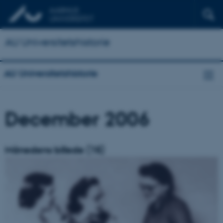
AU Universitetshistorie
AU Universitetshistorie
December 2006
Månedens billede (15)