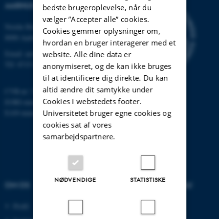
AARHUS UNIVERSITET
bedste brugeroplevelse, når du
vælger ”Accepter alle” cookies.
Nordre Ringgade 1
Cookies gemmer oplysninger om,
8000 Aarhus
hvordan en bruger interagerer med et
Email: au@au.dk
website. Alle dine data er
Tlf: 8715 0000
anonymiseret, og de kan ikke bruges
til at identificere dig direkte. Du kan
altid ændre dit samtykke under
CVR-nr: 31119103
Cookies i webstedets footer.
EORI-nummer: DK-31119103
EAN-numre:
www.au.dk/eannumre
Universitetet bruger egne cookies og
cookies sat af vores
samarbejdspartnere.
NØDVENDIGE
STATISTISKE
OM OS
UDDANNELSER PÅ AU
Profil
Bachelor