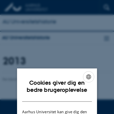
AU Universitetshistorie
AU Universitetshistorie
2013
Revideret 24.11.2022
-
Hans Buhl
Cookies giver dig en
ENGLISH
bedre brugeroplevelse
DANISH
Aarhus Universitet kan give dig den