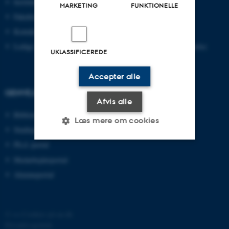
Institutter
Kandidat
MARKETING
FUNKTIONELLE
Fakulteter
Ingeniør
Kontakt og kort
Ph.d.
Ledige stillinger
Efter- og videreuddannelse
UKLASSIFICEREDE
Accepter alle
GENVEJE
Afvis alle
Bibliotek
Læs mere om cookies
Studieportal
Ph.d.-portal
Medarbejderportal
Nødvendige
Statistiske
Marketing
Alumneportal
Funktionelle
Uklassificerede
©
—
Cookies på au.dk
Nødvendige cookies hjælper
Privatlivspolitik