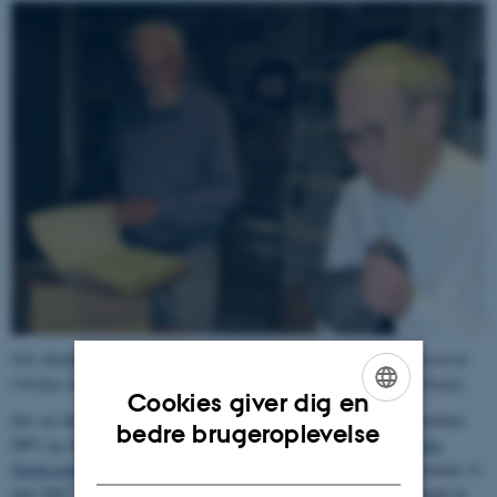
Nils Holdgaard Sørensen (tv.) og Hans Vejleskov i Universitetshistorisk
Udvalgs hovedarkiv. 11. juni 2007. (Foto Universitetshistorisk Udvalg).
Cookies giver dig en
Det var ikke primært på baggrund af den nu fuldbyrdede fusion mellem
ENGLISH
bedre brugeroplevelse
DPU og AU, at 2/3 af bestyrelsen for DPU's
Historisk Pædagogiske
DANISH
Studiesamling
aflagde besøg i Universitetshistorisk Udvalgs sekretariat 11.
juni 2007. Snarere var der tale om realisering af en efterhånden nogle år