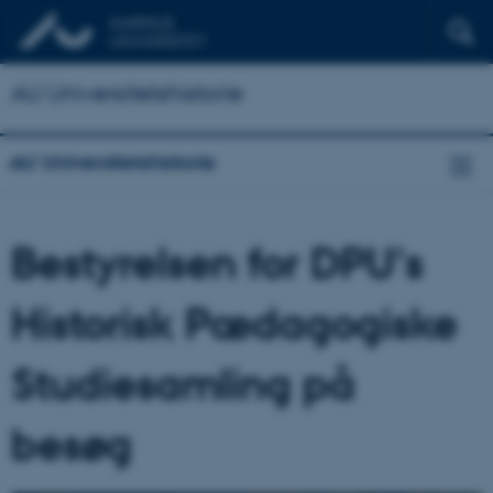
AU Universitetshistorie
AU Universitetshistorie
Bestyrelsen for DPU's
Historisk Pædagogiske
Studiesamling på
besøg