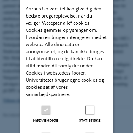
gammel tanke om en nærmere kontakt med henblik på mulige former for
Aarhus Universitet kan give dig den
samarbejde samt gensidig orientering om arbejdsmetoder etc. Efter
bedste brugeroplevelse, når du
drøftelser af universitetshistoriske spørgsmål og fremvisning af et lille
vælger ”Accepter alle” cookies.
udvalg af Universitetshistorisk Udvalgs genstande og arkivalier med en
Cookies gemmer oplysninger om,
ganske særlig erhvervelseshistorie var der rundvisning i
hvordan en bruger interagerer med et
Universitetshistorisk Udvalgs hovedarkiv i kælderen under Bygning 1482 i
website. Alle dine data er
Nobelparken. På billedet herover ses formanden for Historisk Pædagogisk
anonymiseret, og de kan ikke bruges
Studiesamlings bestyrelse, fhv. lektor og prorektor, nu seniorkonsulent
Nils Holdgaard Sørensen sammen med fhv. professor i
til at identificere dig direkte. Du kan
udviklingspsykologi Hans Vejleskov. Bestyrelsens tredje medlem, tidligere
altid ændre dit samtykke under
kontorfuldmægtig, nu timelønnet medarbejder i Studiesamlingen, Inger
Cookies i webstedets footer.
Nørgaard, var desværre forhindret i at deltage i besøget. Det er tanken, at
Universitetet bruger egne cookies og
udvalgets sekretær aflægger besøg i Historisk Pædagogisk Studiesamling
cookies sat af vores
på DPU senere på året.
samarbejdspartnere.
Tilbage til Nyheder juni 2007
Revideret 24.11.2022
-
Hans Buhl
NØDVENDIGE
STATISTISKE