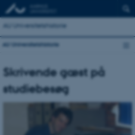
AU Universitetshistorie
AU Universitetshistorie
Skrivende gæst på
studiebesøg