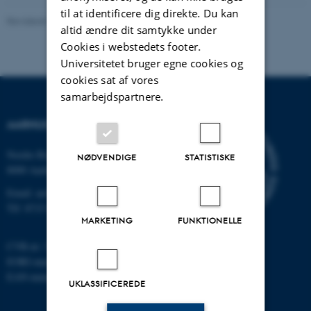
til at identificere dig direkte. Du kan
Revideret 24.11.2022
-
Hans Buhl
altid ændre dit samtykke under
Cookies i webstedets footer.
Universitetet bruger egne cookies og
cookies sat af vores
samarbejdspartnere.
AARHUS UNIVERSITET
Nordre Ringgade 1
NØDVENDIGE
STATISTISKE
8000 Aarhus
Email: au@au.dk
Tlf: 8715 0000
MARKETING
FUNKTIONELLE
CVR-nr: 31119103
EORI-nummer: DK-31119103
EAN-numre:
www.au.dk/eannumre
UKLASSIFICEREDE