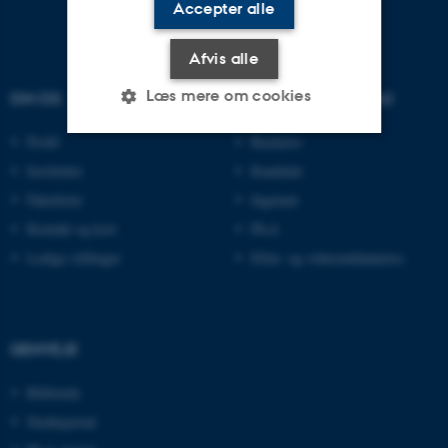
Accepter alle
Afvis alle
Læs mere om cookies
OM OS
UDDANNELSER PÅ AU
Profil
Bachelor
Institutter
Kandidat
Nødvendige
Statistiske
Marketing
Fakulteter
Ingeniør
Funktionelle
Uklassificerede
Kontakt og kort
Ph.d.
Ledige stillinger
Efter- og videreuddannelse
Nødvendige cookies hjælper
med at gøre hjemmesiden
brugbar ved at aktivere nogle
GENVEJE
grundlæggende funktioner
som navigation mm.
Bibliotek
Hjemmesiden kan ikke
Studieportal
fungerer uden disse cookies.