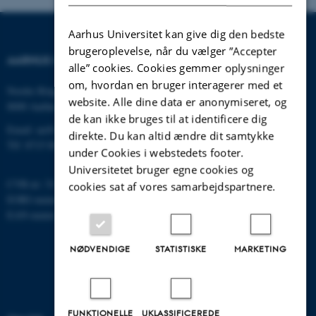
Aarhus Universitet kan give dig den bedste
brugeroplevelse, når du vælger ”Accepter
AARHUS UNIVERSITET
alle” cookies. Cookies gemmer oplysninger
om, hvordan en bruger interagerer med et
Nordre Ringgade 1
website. Alle dine data er anonymiseret, og
8000 Aarhus
de kan ikke bruges til at identificere dig
Email: au@au.dk
direkte. Du kan altid ændre dit samtykke
Tlf: 8715 0000
under Cookies i webstedets footer.
Universitetet bruger egne cookies og
CVR-nr: 31119103
cookies sat af vores samarbejdspartnere.
EORI-nummer: DK-31119103
EAN-numre:
www.au.dk/eannumre
NØDVENDIGE
STATISTISKE
MARKETING
FUNKTIONELLE
UKLASSIFICEREDE