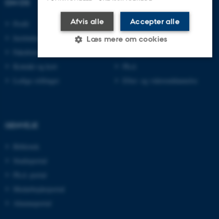
OM OS
UDDANNELSER PÅ AU
Afvis alle
Accepter alle
Profil
Bachelor
Institutter
Kandidat
Læs mere om cookies
Fakulteter
Ingeniør
Kontakt og kort
Ph.d.
Nødvendige
Statistiske
Marketing
Ledige stillinger
Efter- og videreuddannelse
Funktionelle
Uklassificerede
GENVEJE
Nødvendige cookies hjælper med
Bibliotek
at gøre hjemmesiden brugbar ved
at aktivere nogle grundlæggende
Studieportal
funktioner som navigation mm.
Ph.d.-portal
Hjemmesiden kan ikke fungerer
Medarbejderportal
uden disse cookies.
Alumneportal