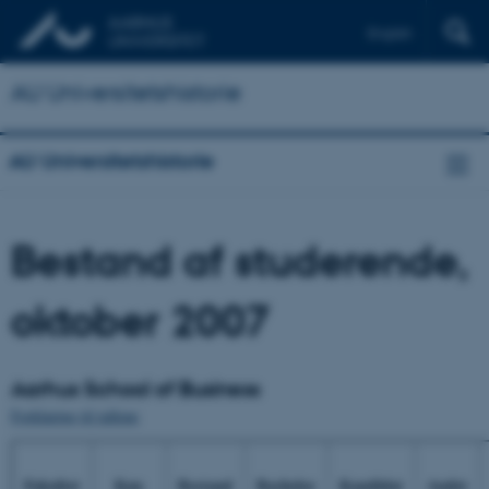
English
AU Universitetshistorie
AU Universitetshistorie
Bestand af studerende,
oktober 2007
Aarhus School of Business
Forklaring til tallene
Fakultet
Køn
Bestand
Bachelor
Kandidat
Andet