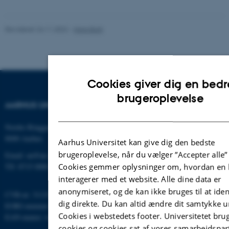
Revideret 24.11.2022
-
Hans Buhl
Cookies giver dig en bedr
brugeroplevelse
AARHUS UNIVERSITET
Nordre Ringgade 1
8000 Aarhus
Aarhus Universitet kan give dig den bedste
brugeroplevelse, når du vælger ”Accepter alle”
Email: au@au.dk
Cookies gemmer oplysninger om, hvordan en 
Tlf: 8715 0000
interagerer med et website. Alle dine data er
anonymiseret, og de kan ikke bruges til at iden
CVR-nr: 31119103
dig direkte. Du kan altid ændre dit samtykke 
EORI-nummer: DK-31119103
Cookies i webstedets footer. Universitetet bru
EAN-numre:
www.au.dk/eannumre
cookies og cookies sat af vores samarbejdspar