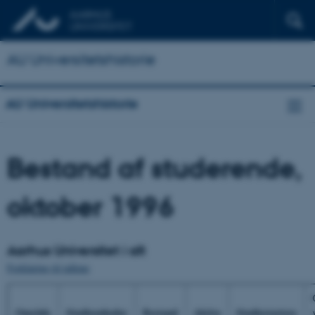
AU Universitetshistorie
AU Universitetshistorie
Bestand af studerende,
oktober 1996
Aarhus Universitet i alt
Forklaring til tallene
Område
Studieenheder
Bestand
Aktive
Studiestartere