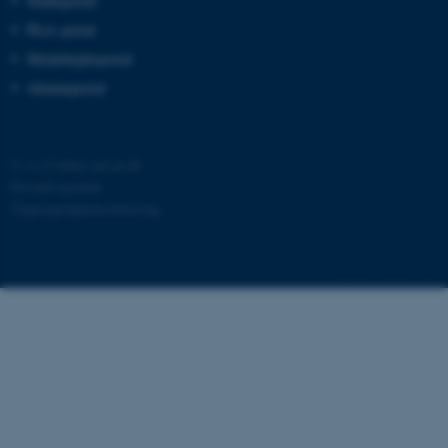
Studieportal
Nødvendige cookies hjælper med at gør
Ph.d.-portal
hjemmesiden brugbar ved at aktivere no
Medarbejderportal
grundlæggende funktioner som navigati
mm. Hjemmesiden kan ikke fungerer ud
Alumneportal
disse cookies.
©
—
Cookies på au.dk
Privatlivspolitik
Navn
Udbyder / Domæne
Tilgængelighedserklæring
be_typo_user
TYPO3 Association
.au.dk
239448 / i40
fe_typo_user
Typo3 Association
.au.dk