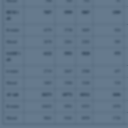
Mænd
598
565
552
91
HUM i
7057
5999
5807
1509
alt
Kvinder
4379
3738
3605
924
Mænd
2678
2261
2202
585
SAMF i
6122
5951
5828
975
alt
kvinder
2719
2647
2588
457
Mænd
3403
3304
3240
518
AU ialt
20273
18772
18312
3696
Kvinder
10432
9591
9353
1970
Mænd
9841
9181
8959
1726