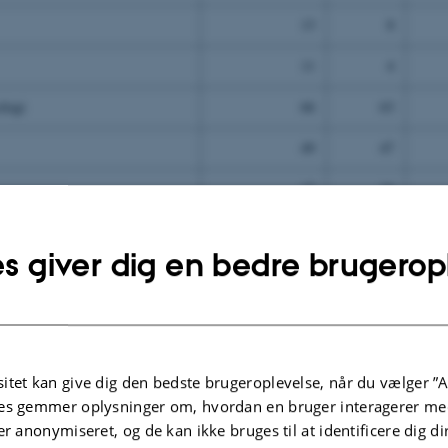
13
8
11
4
ologi
66
63
49
47
17
16
1
0
s giver dig en bedre brugerop
1
0
935
747
345
263
itet kan give dig den bedste brugeroplevelse, når du vælger ”A
590
484
es gemmer oplysninger om, hvordan en bruger interagerer med
er anonymiseret, og de kan ikke bruges til at identificere dig d
374
2