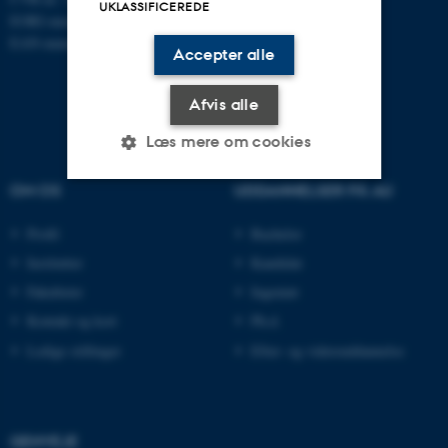
UKLASSIFICEREDE
EORI-nummer: DK-31119103
EAN-numre:
www.au.dk/eannumre
Accepter alle
Afvis alle
Læs mere om cookies
OM OS
UDDANNELSER PÅ AU
Nødvendige
Statistiske
Marketing
Profil
Bachelor
Funktionelle
Uklassificerede
Institutter
Kandidat
Fakulteter
Ingeniør
Kontakt og kort
Ph.d.
Nødvendige cookies hjælper
Ledige stillinger
Efter- og videreuddannelse
med at gøre hjemmesiden
brugbar ved at aktivere nogle
grundlæggende funktioner
som navigation mm.
GENVEJE