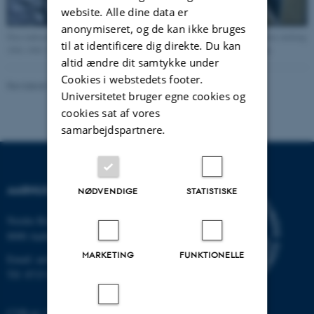
website. Alle dine data er
anonymiseret, og de kan ikke bruges
Den indrammede del af Bygning 1443 er identisk med Højspændingshallens omfang
til at identificere dig direkte. Du kan
1941-1963. Foto Universitetshistorisk Udvalg februar 2011. Klik og forstør.
altid ændre dit samtykke under
Cookies i webstedets footer.
Revideret 24.11.2022
-
Hans Buhl
Universitetet bruger egne cookies og
cookies sat af vores
samarbejdspartnere.
AARHUS UNIVERSITET
NØDVENDIGE
STATISTISKE
Nordre Ringgade 1
8000 Aarhus
MARKETING
FUNKTIONELLE
Email: au@au.dk
Tlf: 8715 0000
CVR-nr: 31119103