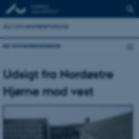
AU Universitetshistorie
AU Universitetshistorie
Udsigt fra Nordøstre
Hjørne mod vest