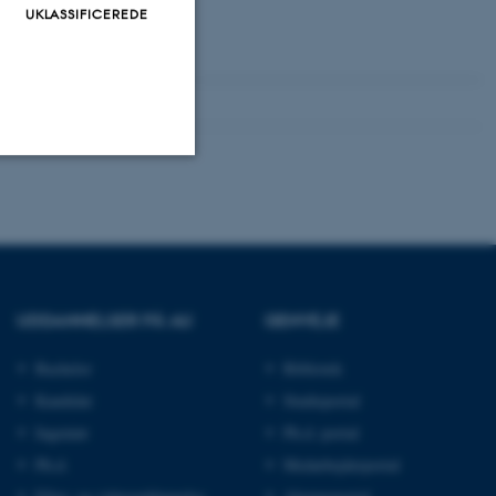
UKLASSIFICEREDE
Uklassificerede
ere nogle
rer uden disse
UDDANNELSER PÅ AU
GENVEJE
Bachelor
Bibliotek
Kandidat
Studieportal
Ingeniør
Ph.d.-portal
Ph.d.
Medarbejderportal
 vores CMS-udbyder,
identificere en backend-