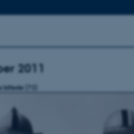
ber 2011
billede (72)