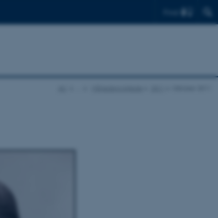
Find
AU
…
Månedens billede
2011
Oktober 2011