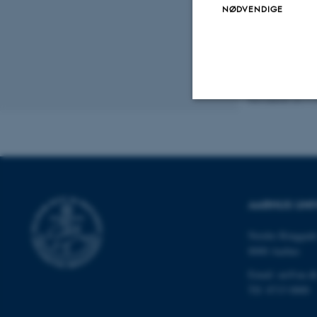
Læs meget me
NØDVENDIGE
100 års stjern
Arkiv for Månede
Revideret 24.11
Nødvendige
Nødvendige cooki
grundlæggende fu
AARHUS UNI
cookies.
Nordre Ringgade
8000 Aarhus
Email: au@au.d
Navn
Tlf: 8715 0000
be_typo_user