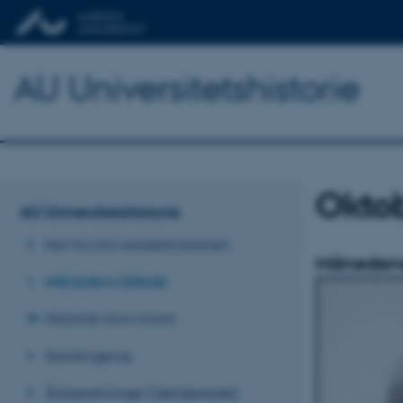
AU Universitetshistorie
Okto
AU Universitetshistorie
Nyt fra Universitetshistorien
Månedens 
Månedens billede
Historisk showroom
Samlingerne
Årsberetninger (detaljerede)