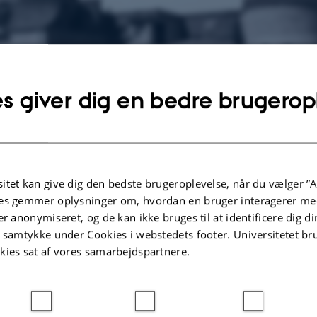
s giver dig en bedre brugerop
 1911.
itet kan give dig den bedste brugeroplevelse, når du vælger ”A
 tysk privatastronom at forære Aarhus Kommune sit kostbare astronomiske uds
es gemmer oplysninger om, hvordan en bruger interagerer med
tør.
er anonymiseret, og de kan ikke bruges til at identificere dig d
det - ikke mindst med henvisning til et observatoriums betydning for et komme
t samtykke under Cookies i webstedets footer. Universitetet br
d indvielsen udtale, at man her måske havde en lille begyndelse til et universi
kies sat af vores samarbejdspartnere.
er er placeret på en højtliggende mark syd for Havreballeskov, er tegnet af ar
-1710).
g Ole Rømer-Observatoriet til Aarhus Universitet i 1956, to år efter oprette