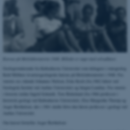
Kursus på Molslaboratoriet 1948. Billedet er taget med selvudløser.
Geologistuderende fra Københavns Universitet som deltagere i statsgeolog
Keld Milthers kvartærgeologiske kursus på Molslaboratoriet i 1948. Fra
venstre ses stående Johannes Nielsen, Eske Koch (fra 1962 lektor ved
Geologisk Institut ved Aarhus Universitet) og Jørgen Lumbye. Fra venstre
i forreste række Ingrid Schmidt, Tove Birkelund (fra 1966 professor i
historisk geologi ved Københavns Universitet), Else Margrethe Thorup og
Asger Berthelsen, der i 1961 skulle blive den første professor i geologi ved
Aarhus Universitet.
Om kurset fortæller Asger Berthelsen: