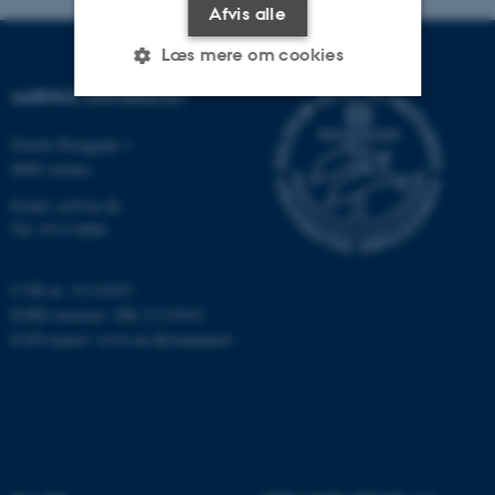
Afvis alle
Læs mere om cookies
AARHUS UNIVERSITET
Nødvendige
Statistiske
Marketing
Nordre Ringgade 1
8000 Aarhus
Funktionelle
Uklassificerede
Email: au@au.dk
Tlf: 8715 0000
Nødvendige cookies hjælper
CVR-nr: 31119103
med at gøre hjemmesiden
EORI-nummer: DK-31119103
brugbar ved at aktivere nogle
EAN-numre:
www.au.dk/eannumre
grundlæggende funktioner
som navigation mm.
Hjemmesiden kan ikke
fungerer uden disse cookies.