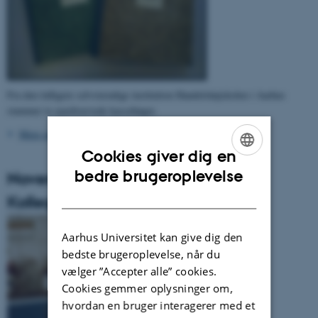
Fra den tidligere selvstændige institution Handelshøjskolen i Aarhus
stammer to nyerhvervede kassebøger.
Mere om materialet
>
Cookies giver dig en
ENGLISH
bedre brugeroplevelse
November 2011 (4): Materiale fra
DANISH
Kollegium 8, stuen
Aarhus Universitet kan give dig den
bedste brugeroplevelse, når du
vælger ”Accepter alle” cookies.
Cookies gemmer oplysninger om,
hvordan en bruger interagerer med et