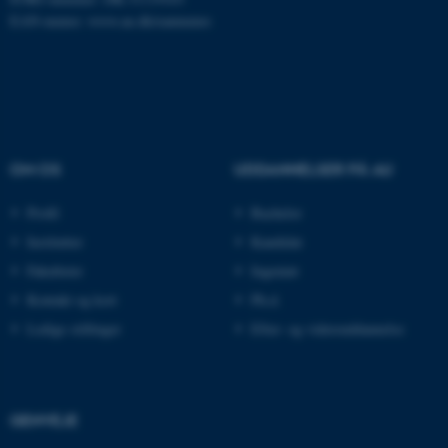
EAN-numre:
www.au.dk/eannumre
ASP.NET_SessionId
Microsoft Corporation
.au.dk
OM OS
UDDANNELSER PÅ AU
JSESSIONID
Oracle Corporation
.au.dk
Profil
Bachelor
Institutter
Kandidat
Fakulteter
Ingeniør
AWSALBTGCORS
Amazon Web Services, Inc.
airtable.com
Kontakt og kort
Ph.d.
Ledige stillinger
Efter- og videreuddannelse
CFTOKEN
Adobe Inc.
eddiprod.au.dk
GENVEJE