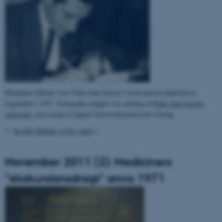
Månedens billede viser Palle Juul-Jensen i færd med at underskrive
lægeløftet i 1957. Fotografiet indgår i en samling af
Palle Juul-Jensen-
materiale
, som netop er tilgået Universitetshistorisk Udvalg.
Se hele billedet og læs mere
>
November 2011 (2): Mediciners
"ekskursionsdragt" anno 1971