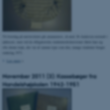
Til hverdag på universitetet gik amanuensis, dr.med. Ib Andersen normalt i
jakkesæt, men ved de obligatoriske studenterekskursioner iførte han sig
ofte denne trøje, der var af samme type som den, mange studenter brugte
omkring 1971.
Læs mere
>
November 2011 (3): Kassebøger fra
Handelshøjskolen 1942-1951