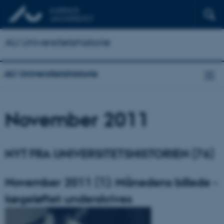
AU Universitetshistorie
AU Universitetshistorie
November 2011
NYT FRA UNIVERSITETSHISTORIEN (76)
November 2011 (1): Månedens billede -
lægeløftet underskrives