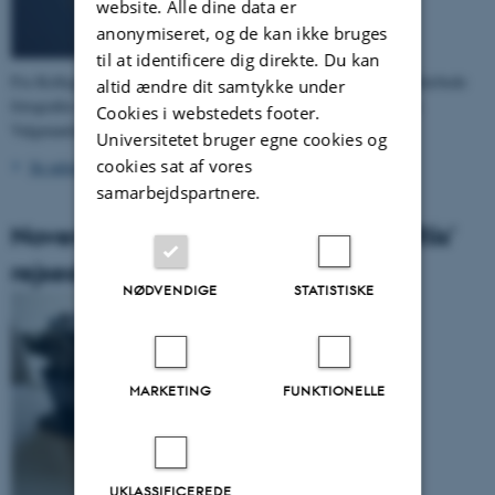
website. Alle dine data er
anonymiseret, og de kan ikke bruges
til at identificere dig direkte. Du kan
Fra Kollegium 8, Stueetagen, er modtaget køkkenbøger med indklæbede
altid ændre dit samtykke under
fotografier m.v., og der er samtidig modtaget arkivmateriale vedr.
Cookies i webstedets footer.
Valgmandsforeningen.
Universitetet bruger egne cookies og
cookies sat af vores
Se udsnit med foto ca. 1979 fra ovennævnte køkkenbog
>
samarbejdspartnere.
November 2011 (5): Professor P.J. Riis'
rejseskrivemaskine
NØDVENDIGE
STATISTISKE
MARKETING
FUNKTIONELLE
UKLASSIFICEREDE