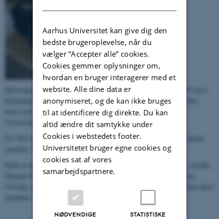
Aarhus Universitet kan give dig den
bedste brugeroplevelse, når du
vælger ”Accepter alle” cookies.
Cookies gemmer oplysninger om,
hvordan en bruger interagerer med et
website. Alle dine data er
Skrivemaskinen her er efter alt at dømme fremstillet omkring 1935 og er
anonymiseret, og de kan ikke bruges
formentlig omkring 1940 blevet anskaffet af
P.J. Riis
, der i 1949 blev
ansat som den første professor i klassisk arkæologi ved Aarhus
til at identificere dig direkte. Du kan
Universitet.
altid ændre dit samtykke under
Cookies i webstedets footer.
P.J. Riis har affattet manuskriptet til flere af sine afhandlinger på denne
Universitetet bruger egne cookies og
maskine, bl.a.
Hama II 3: Les cimetières à crèmation
(1948).
cookies sat af vores
Dette er meddelt af P.J. Riis' søn, professor ved Kiels Universitet, dr.phil.
samarbejdspartnere.
Thomas Riis, der har overdraget genstanden til Universitetshistorisk
Udvalgs samling, og oplyser, at han selv benyttede maskinen, da han skrev
disputats sidst i 1970'erne.
NØDVENDIGE
STATISTISKE