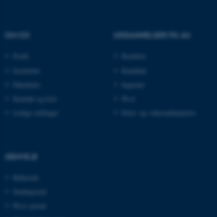
Nødvendige cookies hjælper
OM OS
UDDANNELSER PÅ AU
med at gøre hjemmesiden
brugbar ved at aktivere nogle
Profil
Bachelor
grundlæggende funktioner
Institutter
Kandidat
som navigation mm.
Fakulteter
Ingeniør
Hjemmesiden kan ikke
fungerer uden disse cookies.
Kontakt og kort
Ph.d.
Ledige stillinger
Efter- og videreuddannelse
Navn
Udbyder / Domæne
be_typo_user
TYPO3 Association
GENVEJE
.au.dk
Bibliotek
Studieportal
fe_typo_user
Typo3 Association
Ph.d.-portal
.au.dk