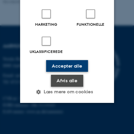
Revideret 24.11.2022
-
Hans Buhl
MARKETING
FUNKTIONELLE
AARHUS UNIVERSITET
UKLASSIFICEREDE
Nordre Ringgade 1
8000 Aarhus
Accepter alle
Email: au@au.dk
Afvis alle
Tlf: 8715 0000
Læs mere om cookies
CVR-nr: 31119103
EORI-nummer: DK-31119103
EAN-numre:
www.au.dk/eannumre
Nødvendige
Statistiske
Marketing
Funktionelle
Uklassificerede