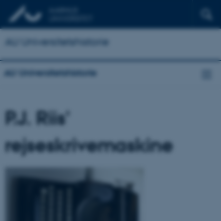
AU Universitetshistorie
AU Universitetshistorie
P.J. Riis'
rejseskrivemaskine