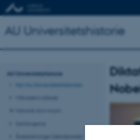
AU Universitetshistorie
Dikt
AU Universitetshistorie
Nobel
Nyt fra Universitetshistorien
Månedens billede
Historisk showroom
Samlingerne
Årsberetninger (detaljerede)