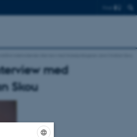
Find
onbånd indeholdende interview med Nobelpristageren Jens Christian Skou
nterview med
an Skou