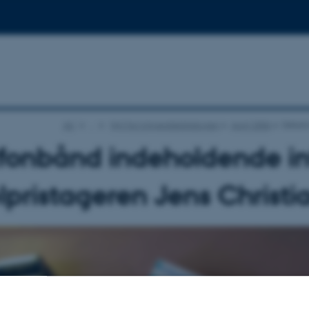
AU
…
Nyt fra Universitetshistorien
April 2006
Diktaf
afonbånd indeholdende i
pristageren Jens Christi