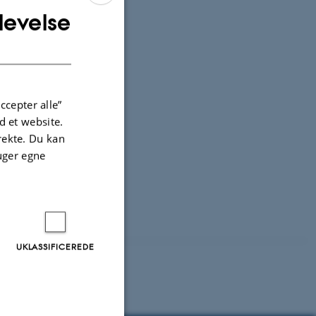
levelse
ENGLISH
DANISH
ccepter alle”
 et website.
irekte. Du kan
uger egne
UKLASSIFICEREDE