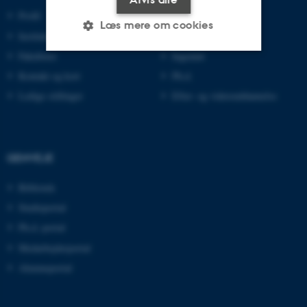
Profil
Bachelor
Læs mere om cookies
Institutter
Kandidat
Fakulteter
Ingeniør
Kontakt og kort
Ph.d.
Nødvendige
Statistiske
Marketing
Ledige stillinger
Efter- og videreuddannelse
Funktionelle
Uklassificerede
GENVEJE
Nødvendige cookies hjælper
med at gøre hjemmesiden
Bibliotek
brugbar ved at aktivere nogle
Studieportal
grundlæggende funktioner
som navigation mm.
Ph.d.-portal
Hjemmesiden kan ikke
Medarbejderportal
fungerer uden disse cookies.
Alumneportal