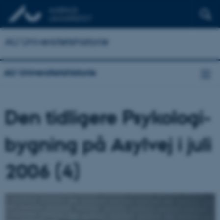
AU Universitetshistorie
AU Universitetshistorie
Den tidligere Psykologi-
bygning på Asylvej i juli
2006 (4)