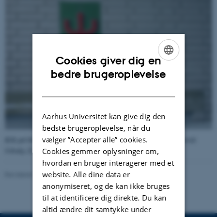
Cookies giver dig en
ENGLISH
bedre brugeroplevelse
DANISH
Aarhus Universitet kan give dig den
bedste brugeroplevelse, når du
vælger ”Accepter alle” cookies.
Klik på billedet og se det næste i rækken. (Foto Universitetshistorisk
Udvalg 22. juli 2006).
Cookies gemmer oplysninger om,
hvordan en bruger interagerer med et
website. Alle dine data er
Revideret 24.11.2022
-
Hans Buhl
anonymiseret, og de kan ikke bruges
til at identificere dig direkte. Du kan
altid ændre dit samtykke under