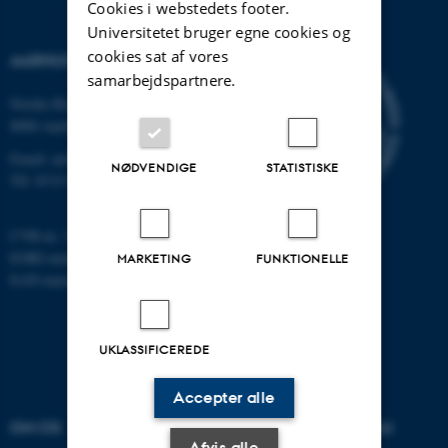
Cookies i webstedets footer.
Universitetet bruger egne cookies og
cookies sat af vores
AARHUS UNIVERSITET
samarbejdspartnere.
Nordre Ringgade 1
8000 Aarhus
Email: au@au.dk
NØDVENDIGE
STATISTISKE
Tlf: 8715 0000
CVR-nr: 31119103
EORI-nummer: DK-31119103
MARKETING
FUNKTIONELLE
EAN-numre:
www.au.dk/eannumre
UKLASSIFICEREDE
Accepter alle
OM OS
UDDANNELSER PÅ AU
Afvis alle