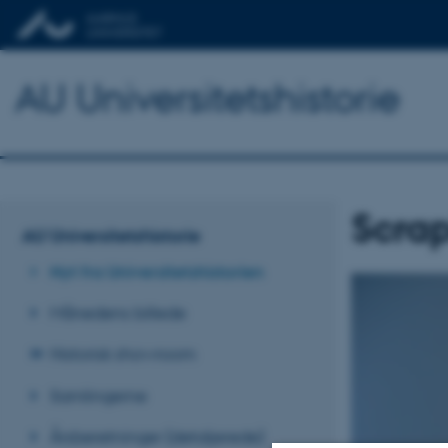
AU Universitetshistorie
Scrap
AU Universitetshistorie
Nyt fra Universitetshistorien
Månedens billede
Historisk showroom
Samlingerne
Årsberetninger (detaljerede)