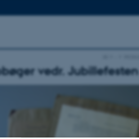
AU
…
Nyt fra 
bøger vedr. Jubillefeste