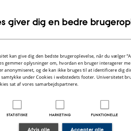
s giver dig en bedre brugerop
itet kan give dig den bedste brugeroplevelse, når du vælger ”A
es gemmer oplysninger om, hvordan en bruger interagerer med
er anonymiseret, og de kan ikke bruges til at identificere dig d
t samtykke under Cookies i webstedets footer. Universitetet br
kies sat af vores samarbejdspartnere.
 og læs pressemeddelelsen fra 4. september 1953.
STATISTISKE
MARKETING
FUNKTIONELLE
gende tal og se opslag i scrapbøgerne
1
,
2
,
3
, og
4
.
Afvis alle
Accepter alle