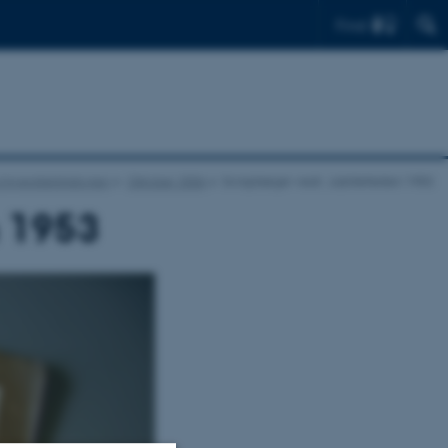
Find
Universitetshistorien
Oktober 2006
Scrapbøger vedr. Jubillefesten 1953
n 1953