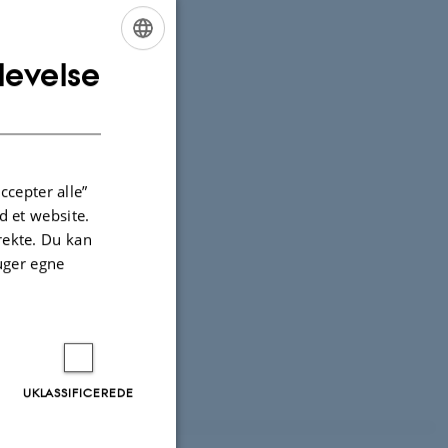
levelse
ENGLISH
DANISH
ccepter alle”
 et website.
irekte. Du kan
uger egne
UKLASSIFICEREDE