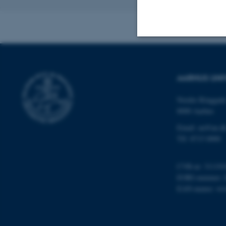
Revideret 24.11
Nødvendige
AARHUS UNI
Nødvendige cooki
Nordre Ringgade
8000 Aarhus
grundlæggende fu
cookies.
Email: au@au.d
Tlf: 8715 0000
CVR-nr: 311191
Navn
EORI-nummer: 
be_typo_user
EAN-numre:
ww
fe_typo_user