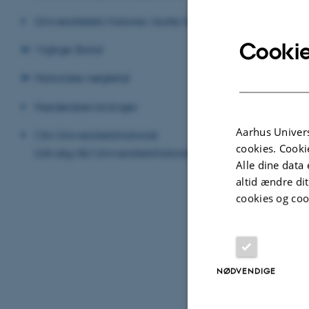
Universitetets historie i korte træk
Cookie
Vigtige årstal
Historiske nøgletal
Hædersbevisninger
Aarhus Univers
Om Universitetshistorisk
cookies. Cooki
Udvalg/AU Universitetshistorie
Alle dine data 
altid ændre di
cookies og coo
Klik på billedet
NØDVENDIGE
Klik på efterføl