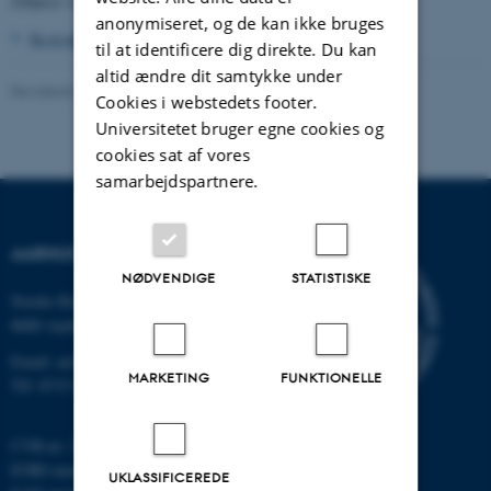
Tilhører Universitetshistorisk Udvalg.
anonymiseret, og de kan ikke bruges
Se et enkelt opslag i kassebogen
til at identificere dig direkte. Du kan
altid ændre dit samtykke under
Revideret 24.11.2022
-
Hans Buhl
Cookies i webstedets footer.
Universitetet bruger egne cookies og
cookies sat af vores
samarbejdspartnere.
AARHUS UNIVERSITET
NØDVENDIGE
STATISTISKE
Nordre Ringgade 1
8000 Aarhus
Email: au@au.dk
MARKETING
FUNKTIONELLE
Tlf: 8715 0000
CVR-nr: 31119103
EORI-nummer: DK-31119103
UKLASSIFICEREDE