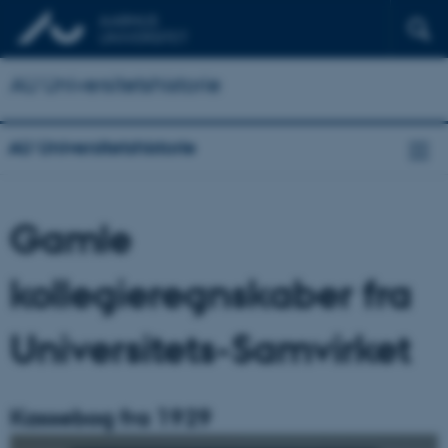
AU Universitetshistorie
AU Universitetshistorie
Gamle
kollegieregnskaber fra
Universitets-Samvirket
Kassebog fra 1929