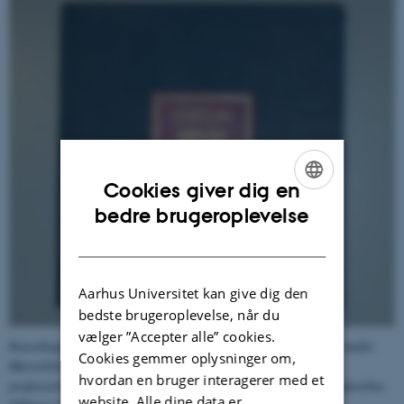
Cookies giver dig en
ENGLISH
bedre brugeroplevelse
DANISH
Aarhus Universitet kan give dig den
bedste brugeroplevelse, når du
vælger ”Accepter alle” cookies.
Kassebogen indeholder ikke blot regnskab vedr. kollegierne - herunder
Cookies gemmer oplysninger om,
Marselisborg Studentergaard (indviet 1928) - men tillige
hvordan en bruger interagerer med et
professorboligerne, som også administreredes af Universitets-Samvirket.
website. Alle dine data er