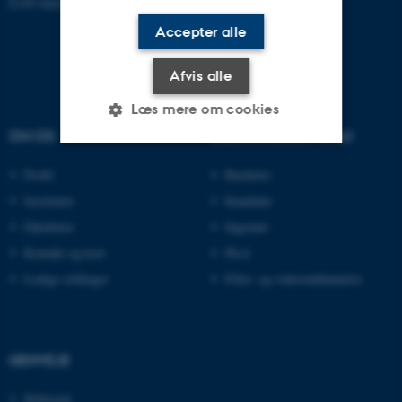
EAN-numre:
www.au.dk/eannumre
Accepter alle
Afvis alle
Læs mere om cookies
OM OS
UDDANNELSER PÅ AU
Profil
Bachelor
Nødvendige
Statistiske
Marketing
Institutter
Kandidat
Funktionelle
Uklassificerede
Fakulteter
Ingeniør
Kontakt og kort
Ph.d.
Ledige stillinger
Efter- og videreuddannelse
Nødvendige cookies hjælper
med at gøre hjemmesiden
brugbar ved at aktivere nogle
grundlæggende funktioner
GENVEJE
som navigation mm.
Hjemmesiden kan ikke
Bibliotek