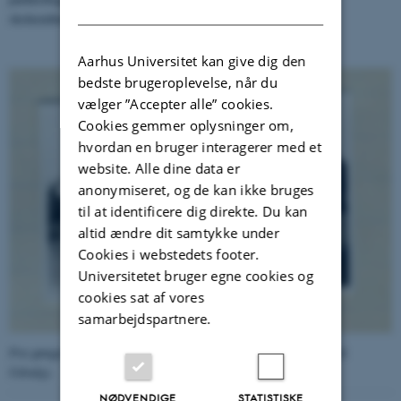
DANISH
skoleembedseksamen, udspillede sig i 1954.
Aarhus Universitet kan give dig den
bedste brugeroplevelse, når du
vælger ”Accepter alle” cookies.
Cookies gemmer oplysninger om,
hvordan en bruger interagerer med et
website. Alle dine data er
anonymiseret, og de kan ikke bruges
til at identificere dig direkte. Du kan
altid ændre dit samtykke under
Cookies i webstedets footer.
Universitetet bruger egne cookies og
cookies sat af vores
samarbejdspartnere.
Fra gangprotokol i Kollegium 6,3. (Tilhører Universitetshistorisk
Udvalg).
NØDVENDIGE
STATISTISKE