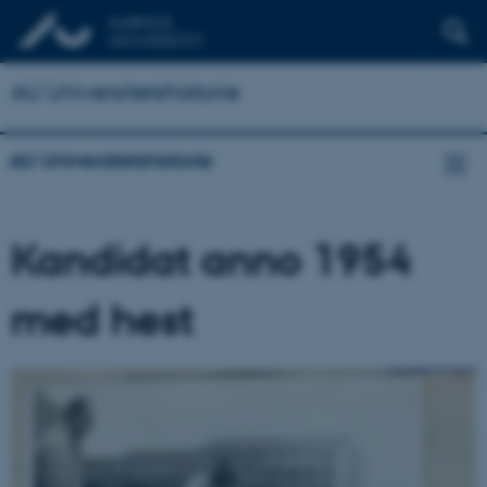
AU Universitetshistorie
AU Universitetshistorie
Kandidat anno 1954
med hest