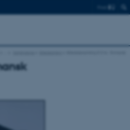
Find
…
Samlingerne
Billedsamling
Billedsærsamling 0121A - Romansk
mansk