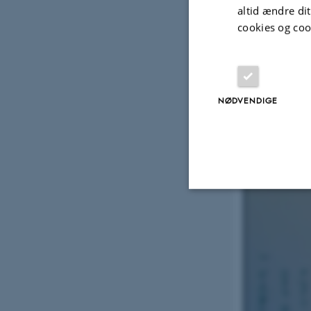
altid ændre di
cookies og coo
NØDVENDIGE
Første opslag i fo
Universitetshistori
Nødvendige
Nødvendige cooki
grundlæggende fu
cookies.