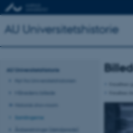
AU Universitetshistorie
Bill
AU Universitetshistorie
Nyt fra Universitetshistorien
Fotoallbum (g
Månedens billede
Fotoalbum (br
Historisk showroom
Samlingerne
Årsberetninger (detaljerede)