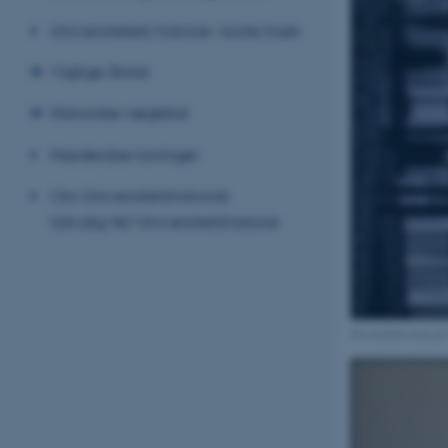
Universitetets historie i korte træk
Vigtige årstal
Historiske nøgletal
Hædersbevisninger
Om Universitetshistorisk
Udvalg/AU Universitetshistorie
Fra kollokvium på S