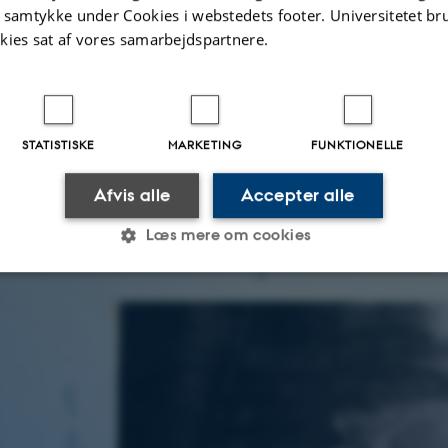
t samtykke under Cookies i webstedets footer. Universitetet br
kies sat af vores samarbejdspartnere.
STATISTISKE
MARKETING
FUNKTIONELLE
Afvis alle
Accepter alle
toalbum vedrørende internationalt kollokvium på Schloss Lerbach. Billedet stammer fra 
sk Udvalg. Klik og forstør.
Læs mere om cookies
Statistiske
Marketing
Funktionelle
es hjælper med at gøre hjemmesiden brugbar ved at aktiv
nktioner som navigation mm. Hjemmesiden kan ikke funge