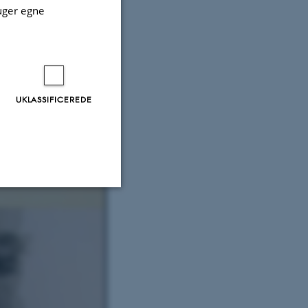
uger egne
UKLASSIFICEREDE
fotoalbum tilhørende
Uklassificerede
ere nogle
rer uden disse