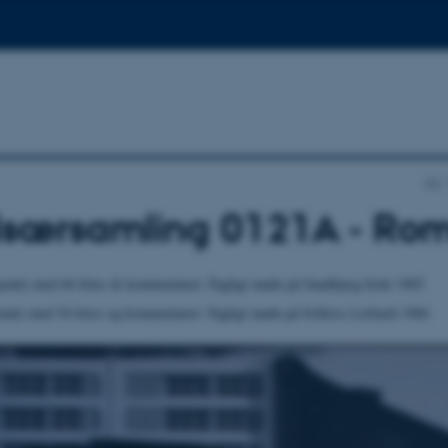
AU
edsærsamling 0121A - Ro
rønt) med 66 fotos & kommentarer: Fagligt møde på Sandbjerg forår 1965
unt) med 54 fotos og kommentarer: Fagligt møde på Schloss Lerbach 1966