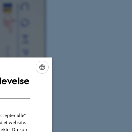
levelse
ENGLISH
DANISH
ccepter alle”
 et website.
irekte. Du kan