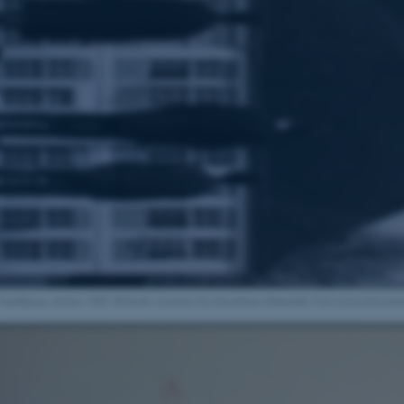
andbjerg i foråret 1965. Billedet stammer fra fotoalbum tilhørende Universitetshistorisk