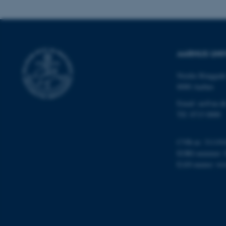
AWSALBTGCORS
CFTOKEN
AARHUS UNI
Nordre Ringgade
8000 Aarhus
Email: au@au.d
Tlf: 8715 0000
OptanonConsent
CVR-nr: 311191
EORI-nummer: 
EAN-numre:
ww
ARRAffinity