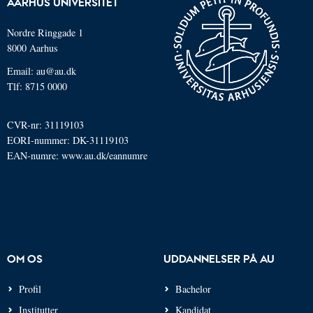
AARHUS UNIVERSITET
Nordre Ringgade 1
8000 Aarhus
Email: au@au.dk
Tlf: 8715 0000
CVR-nr: 31119103
EORI-nummer: DK-31119103
EAN-numre:
www.au.dk/eannumre
OM OS
UDDANNELSER PÅ AU
Profil
Bachelor
Institutter
Kandidat