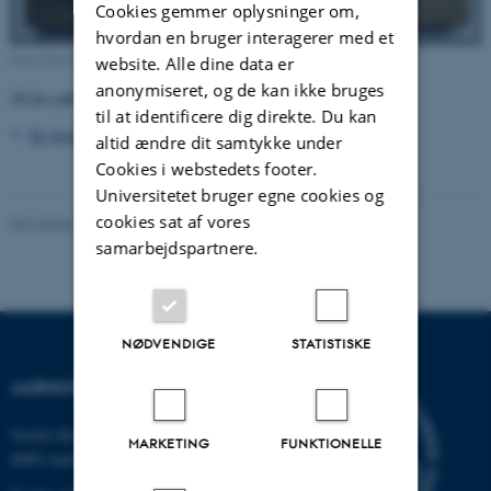
Cookies gemmer oplysninger om,
hvordan en bruger interagerer med et
Foto Universitetshistorisk Udvalg 2012.
website. Alle dine data er
anonymiseret, og de kan ikke bruges
20-års-jubilæumsplakette fra Coimbra Group of Universities.
til at identificere dig direkte. Du kan
Se også askebæger fremstillet i samme anledning
>
altid ændre dit samtykke under
Cookies i webstedets footer.
Universitetet bruger egne cookies og
cookies sat af vores
Revideret 24.11.2022
-
Hans Buhl
samarbejdspartnere.
NØDVENDIGE
STATISTISKE
AARHUS UNIVERSITET
Nordre Ringgade 1
MARKETING
FUNKTIONELLE
8000 Aarhus