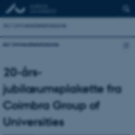
AU Universitetshistorie
AU Universitetshistorie
20-års-
jubilæumsplakette fra
Coimbra Group of
Universities