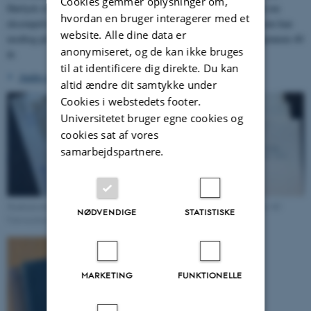
Cookies gemmer oplysninger om,
Hørlyck et erindringsinterview om sider af studietiden, men også om
hvordan en bruger interagerer med et
eksempelvis æresdoktoratet anno 2015 ved Aarhus Universitet, som han
website. Alle dine data er
modtog på baggrund af sin omfattende forskning i entrepriseret gennem 40
anonymiseret, og de kan ikke bruges
år.
til at identificere dig direkte. Du kan
Andre universitetshistoriske personarkiver
>
altid ændre dit samtykke under
Cookies i webstedets footer.
Universitetet bruger egne cookies og
cookies sat af vores
samarbejdspartnere.
Studenterrådsobservatørernes referater fra møder i Konsistorium. Tilhører AU
NØDVENDIGE
STATISTISKE
Universitetshistorie
MARKETING
FUNKTIONELLE