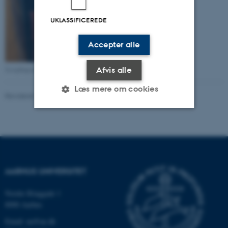
UKLASSIFICEREDE
Accepter alle
Scrapbøgerne omfatter årene 1963-1968
Afvis alle
Læs mere om cookies
Revideret 23.03.2026
-
Hans Buhl
Nødvendige
Statistiske
Marketing
Funktionelle
Uklassificerede
AARHUS UNIVERSITET
Nødvendige cookies hjælper
Nordre Ringgade 1
med at gøre hjemmesiden
8000 Aarhus
brugbar ved at aktivere nogle
Email: au@au.dk
grundlæggende funktioner