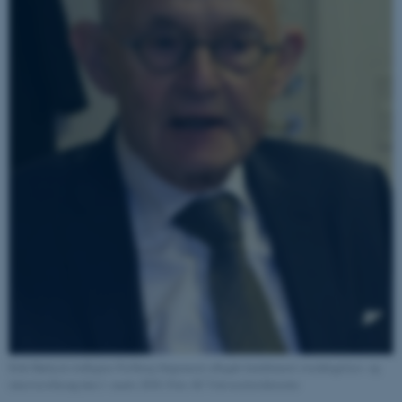
Erik Hørlyck (tidligere Feilberg Jørgensen) aflagde kombineret overdragelses- og
interviewbesøg den 1. marts 2018. Foto AU Universitetshistorie