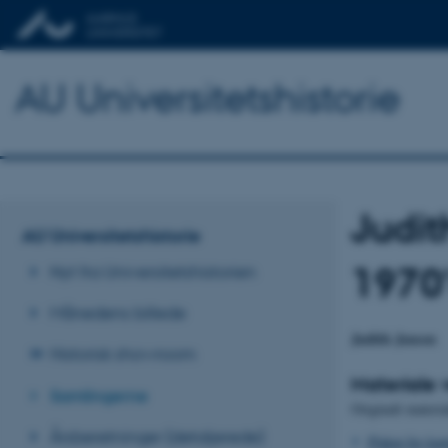
AU Universitetshistorie
Judit
AU Universitetshistorie
1970
Nyt fra Universitetshistorien
Månedens billede
Judith Jensen
Historisk showroom
Materiale 
Samlingerne
Originalt materia
Årsberetninger (detaljerede)
Plakat for ka