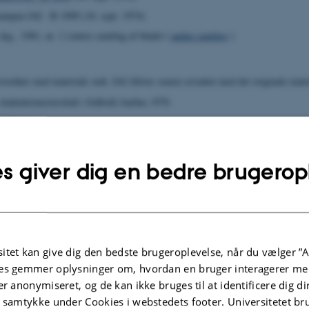
kampen JAI - B 1909 (18. sept. 1974)
årg., 1981, nr. 1 (større samling af bladet i
anden samling
)
vordner med materiale vedr. JAI (bliver senere erstattet med det originale mate
studentermesterskab i fodbold Aarhus 1976
hyleren
 på baggrund af indlånt materiale:
s giver dig en bedre brugerop
 50 år, 1993 -
forside
vedr. anden sport
itet kan give dig den bedste brugeroplevelse, når du vælger ”A
densrekord i stafetløb - 25 døgn efterår 1976
es gemmer oplysninger om, hvordan en bruger interagerer med
er anonymiseret, og de kan ikke bruges til at identificere dig d
t samtykke under Cookies i webstedets footer. Universitetet br