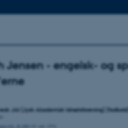
h Jensen - engelsk- og s
'erne
vedr. JAI (Jysk Akademisk Idrætsforening) (fodbold
le:
mpen JAI - B 1909
(18. sept. 1974)