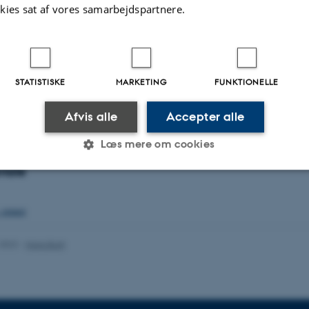
vedr. spanskstudiet
kies sat af vores samarbejdspartnere.
t ¡La Hostia! 1978-1981
STATISTISKE
MARKETING
FUNKTIONELLE
Afvis alle
Accepter alle
nterkort, medlemskort etc.
Læs mere om cookies
riale
Statistiske
Marketing
Funktionelle
. emner
.2022
-
Hans Buhl
es hjælper med at gøre hjemmesiden brugbar ved at aktiv
nktioner som navigation mm. Hjemmesiden kan ikke funge