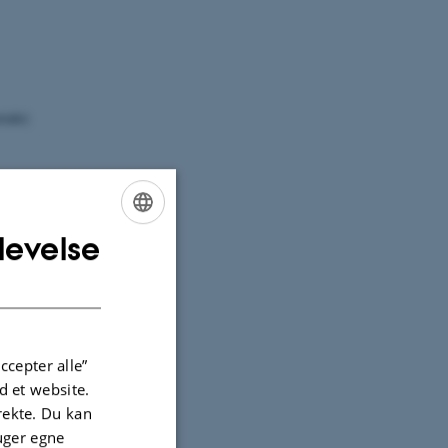
riale)
levelse
ENGLISH
DANISH
ccepter alle”
 et website.
irekte. Du kan
uger egne