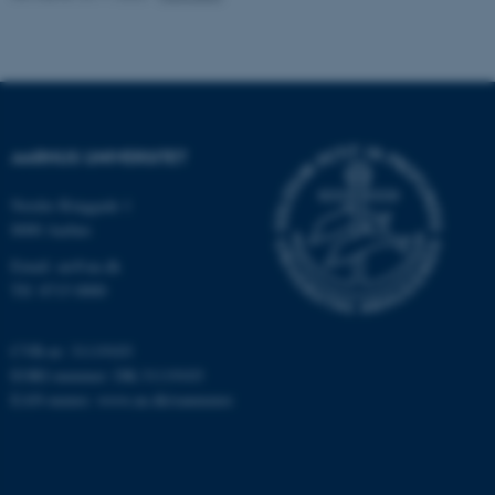
ASP.NET_SessionId
Microsoft Corporation
.au.dk
JSESSIONID
Oracle Corporation
AARHUS UNIVERSITET
.au.dk
Nordre Ringgade 1
8000 Aarhus
ARRAffinity
Microsoft Corporation
Email: au@au.dk
.mitstudie.au.dk
Tlf: 8715 0000
CVR-nr: 31119103
EORI-nummer: DK-31119103
esctx
Microsoft Corporation
.login.microsoftonline.com
EAN-numre:
www.au.dk/eannumre
fpc
Microsoft Corporation
login.microsoftonline.com