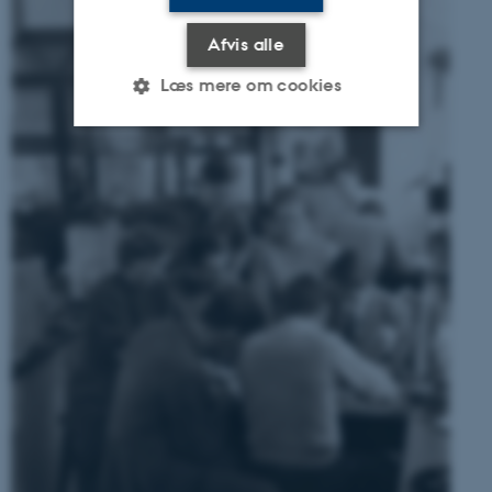
Afvis alle
Læs mere om cookies
Nødvendige
Statistiske
Marketing
Funktionelle
Uklassificerede
Nødvendige cookies hjælper
med at gøre hjemmesiden
brugbar ved at aktivere nogle
grundlæggende funktioner
som navigation mm.
Hjemmesiden kan ikke
fungerer uden disse cookies.