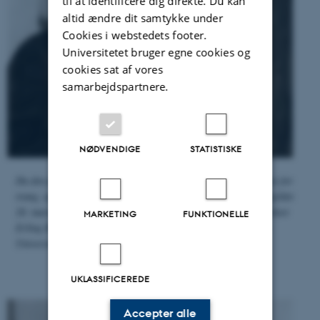
til at identificere dig direkte. Du kan
altid ændre dit samtykke under
Cookies i webstedets footer.
Universitetet bruger egne cookies og
cookies sat af vores
samarbejdspartnere.
NØDVENDIGE
STATISTISKE
Da den fælles institutbygning for fysiologi og biokemi var blevet for
trang, opførtes i 1960'erne et nyt Biokemisk Institut. Ved rejsegildet
20. marts 1965 ses (f.v.) universitetsarkitekt C.F. Møller og rektor
MARKETING
FUNKTIONELLE
Erling Hammershaimb. (Fotograf Carl Zimmermann-Nielsen.
Universitetshistorisk Udvalg).
UKLASSIFICEREDE
Accepter alle