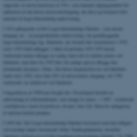
udgjordes af universitetsloven af 1931, som dannede udgangspunktet for
opførelsen af den første universitetsbygning, der først og fremmest blev
indrettet til lægevidenskabelig undervisning.
I 1933 påbegyndte så Det Lægevidenskabelige Fakultet - som navnet
dengang var - sin propædeutiske undervisning i de grundlæggende
lægevidenskabelige fag. Fakultetet, der formelt blev konstitueret i 1935,
stod i 1953 fuldt udbygget. I løbet af perioden 1933-1953 havde
studerende kunnet aflægge en stadig større del af studiets prøver ved
fakultetet, men først fra 1953 blev det muligt også at aflægge den
afsluttende eksamen i Århus. Det første disputatsforsvar ved fakultetet
fandt sted i 1952, hvor hele 42% af universitetets dengang i alt 1750
studerende var indskrevet ved fakultetet.
I begyndelsen af 1950'erne foregik der i Fysiologisk Institut en
udforskning af cellemembraner, som mange år senere - i 1997 - resulterede
i nobelprisen i kemi til professor, dr.med. Jens Chr. Skou for opdagelsen
af natrium-kalium-pumpen.
I 1992 blev Det Lægevidenskabelige Fakultet fusioneret med den tidligere
selvstændige højere læreanstalt Århus Tandlægehøjskole, hvorefter
fakultetet skiftede navn til Det Sundhedsvidenskabelige Fakultet. I år 2000