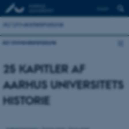
English
AU Universitetshistorie
AU Universitetshistorie
25 KAPITLER AF
AARHUS UNIVERSITETS
HISTORIE
Indholdsfortegnelse
-
Forrige afsnit
-
Næste afsnit