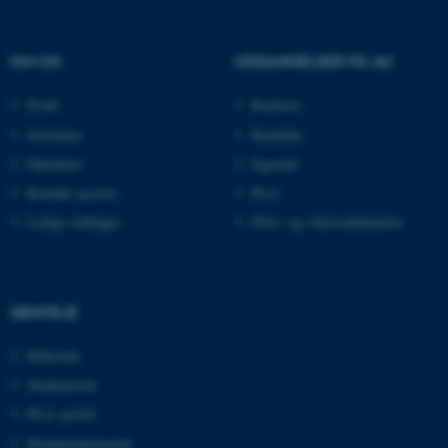
__cf_bm
Cloudflare Inc.
.pure.au.dk
OM OS
UDDANNELSER PÅ AU
Profil
Bachelor
__cf_bm
Cloudflare Inc.
.linkedin.com
Institutter
Kandidat
Fakulteter
Ingeniør
Kontakt og kort
Ph.d.
__cf_bm
Cloudflare Inc.
Ledige stillinger
Efter- og videreuddannelse
.twitter.com
ARRAffinitySameSite
Microsoft Corporation
GENVEJE
.ofn.au.dk
Bibliotek
Studieportal
Ph.d.-portal
cf_clearance
Cloudflare, Inc.
.podbean.com
Medarbejderportal