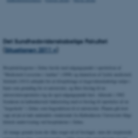
Det Sundhedsvidenskabelige Fakultet
(
Situationen 2011 >
)
Hospitalslægerne i Århus havde med udgangspunkt i oprettelsen af
"Medicinsk Læsestue i Aarhus" (1898) og dannelsen af Jydsk medicinsk
Selskab (1913) arbejdet for at tilvejebringe et lægevidenskabeligt miljø i
byen som grundlag for et universitet, og flere forslag til en
universitetsoprettelse tog da også udgangspunkt heri. Allerede i 1902
fremkom en københavnsk bakteriolog med et forslag til oprettelse af en
"lægeskole" i Århus som begyndelsen til et universitet. Planen gik kort
sagt ud på at lade andendels-studerende fra Københavns Universitet følge
klinisk undervisning ved hospitalerne i Århus.
Af mange grunde kom der ikke noget ud af forslaget, men det inspirerede