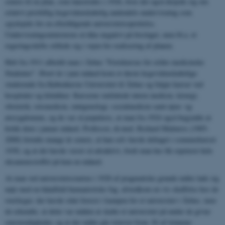
senere til en plan, som lanceredes i 1926, hvor det også drejede sig om
relativt prisbillig lægevidenskabelig andendels-undervisning som
spydspids for en efterfølgende universitetsoprettelse.
Undervisningsministeren så ikke negativt på forslaget, men bl.a. et
regeringsskifte stillede sig i vejen for realisering af planen.
Helt fra 1911 afholdt man i Århus "Feriekursus for ældre medicinske
Studenter". Hvert år i juni måned kom et dusin lægevidenskabelige
studerende fra Københavns Universitet til Århus og fulgte kurser ved
hospitaler og klinikker. Kurserne omfattede intern medicin, kirurgi,
obstetrik, retsmedicin, røntgenologi, socialmedicin samt øjen- og
øresygdomme, og de var så populære, at man fra 1924 også begyndte at
holde dem i januar måned. Professor, dr.med. Richard Malmros (1905-
2000) fortalte mange år senere, at han selv havde deltaget i sommerkurset
1930, og at det havde været så attraktivt, fordi man her fik repeteret hele
eksamensstoffet på kun en måned.
At man ved universitetsstarten i 1928 af pragmatiske grunde måtte lade sig
nøje med en håndfuld humanistiske fag, afstedkom en vis skuffelse hos de
overlæger, der havde stået forrest i kampen for et universitet i Århus, men
de erkendte, at dette var måden at skabe et universitet på under de givne
omstændigheder, og at der måtte gås trinvist frem. Et af trinnene