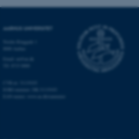
AARHUS UNIVERSITET
Nordre Ringgade 1
8000 Aarhus
Email: au@au.dk
Tlf: 8715 0000
CVR-nr: 31119103
EORI-nummer: DK-31119103
EAN-numre:
www.au.dk/eannumre