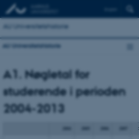
English
AU Universitetshistorie
AU Universitetshistorie
A1. Nøgletal for
studerende i perioden
2004-2013
2004
2005
2006
2007