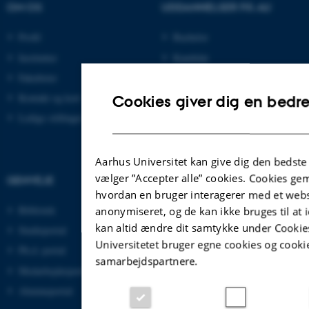
OM OS
UDDANNELSER PÅ AU
Profil
Bachelor
Institutter
Kandidat
Fakulteter
Ingeniør
Kontakt og kort
Ph.d.
Cookies giver dig en bedr
Ledige stillinger
Efter- og videreuddannelse
Aarhus Universitet kan give dig den bedste
vælger ”Accepter alle” cookies. Cookies g
GENVEJE
hvordan en bruger interagerer med et websi
Bibliotek
anonymiseret, og de kan ikke bruges til at i
kan altid ændre dit samtykke under Cookies
Studieportal
Universitetet bruger egne cookies og cookie
Ph.d.-portal
samarbejdspartnere.
Medarbejderportal
Alumneportal