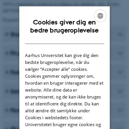
2019 er nøgletallene fordelt på de tidligere fire fakulteter, Arts, Science
and Technology, Health og Aarhus BSS.
På grund af afrunding kan enkelte mindre differencer forekomme.
Cookies giver dig en
ENGLISH
bedre brugeroplevelse
Studerende
DANISH
Ph.d.-studerende
Aarhus Universitet kan give dig den
bedste brugeroplevelse, når du
vælger ”Accepter alle” cookies.
Forskning og formidling
Cookies gemmer oplysninger om,
hvordan en bruger interagerer med et
website. Alle dine data er
Samarbejde
anonymiseret, og de kan ikke bruges
til at identificere dig direkte. Du kan
Personale
altid ændre dit samtykke under
Cookies i webstedets footer.
Universitetet bruger egne cookies og