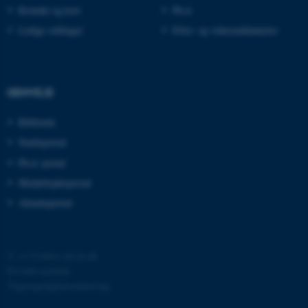
.au.dk
Kontakt og kort
Ph.d.
Ledige stillinger
Efter- og videreuddannelse
fe_typo_user
Typo3 Association
.au.dk
GENVEJE
Bibliotek
Studieportal
Ph.d.-portal
Medarbejderportal
Alumneportal
©
—
Cookies på au.dk
ASP.NET_SessionId
Microsoft Corporation
.au.dk
Privatlivspolitik
Tilgængelighedserklæring