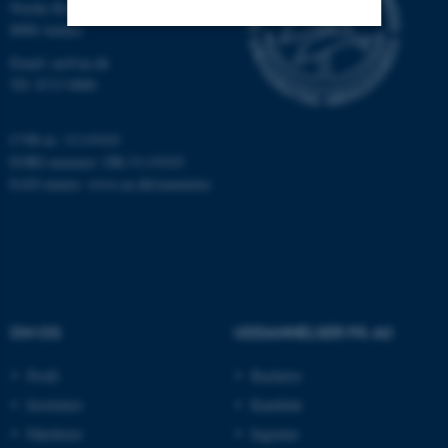
Nordre Ringgade 1
8000 Aarhus
Email: au@au.dk
Nødvendige
Statistiske
Marketing
Tlf: 8715 0000
Funktionelle
Uklassificerede
CVR-nr: 31119103
EORI-nummer: DK-31119103
EAN-numre:
www.au.dk/eannumre
Nødvendige cookies hjælper
med at gøre hjemmesiden
brugbar ved at aktivere nogle
grundlæggende funktioner
som navigation mm.
Hjemmesiden kan ikke
fungerer uden disse cookies.
OM OS
UDDANNELSER PÅ AU
Profil
Bachelor
Institutter
Kandidat
Navn
Udbyder / Domæne
Fakulteter
Ingeniør
be_typo_user
TYPO3 Association