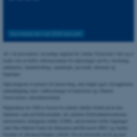
Download AU i tal 2020 som pdf
AU i tal præsenterer væsentlige nøgletal for Aarhus Universitet i året og er
tænkt som en fælles referenceramme for oplysninger om bl.a. forskning,
uddannelse, talentudvikling, samarbejde, personale, økonomi og
bygninger.
Oplysningerne er primært til internt brug, men indgår også i årsrapportens
målopfølgning samt i indberetninger til ministerier og i Danske
Universiteters statistikberedskab.
Nøgletallene for 2020 er bortset fra enkelte tabeller fordelt på de fem
fakulteter samt på Fællesområdet, der omfatter Fællesadministrationen,
universitetets strategiske midler (USM), universitetets fælles bygninger
samt Sino Danish Centre for Education and Research (SDC) og Aarhus
Institute of Advanced Studies (AIAS). For de historiske tal til og med