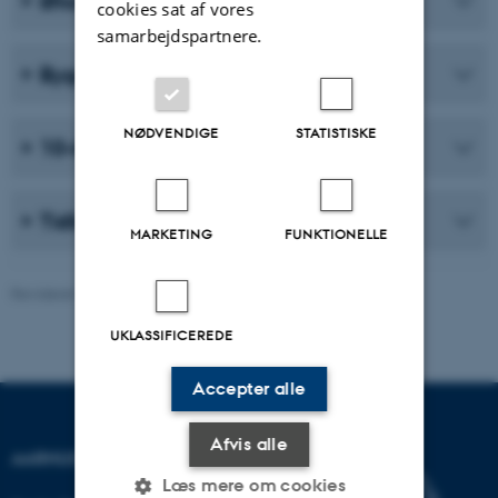
Økonomi
cookies sat af vores
samarbejdspartnere.
Bygninger og grønt regnskab
NØDVENDIGE
STATISTISKE
10-årige tidsserier
Tidligere udgaver af AU i tal
MARKETING
FUNKTIONELLE
Revideret 23.03.2026
-
Louise Asmund-Hjorth
UKLASSIFICEREDE
Accepter alle
Afvis alle
AARHUS UNIVERSITET
Læs mere om cookies