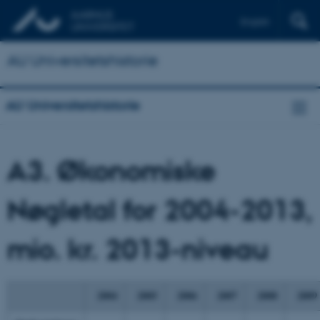
English
AU Universitetshistorie
AU Universitetshistorie
A3. Økonomiske
Nøgletal for 2004-2013,
mio. kr. 2013-niveau
2004
2005
2006
2007
2008
2009