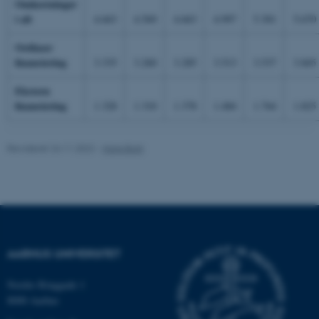
Omkostninger
i alt
4.663
4.569
4.663
4.997
5.301
5.670
Ordinær
finansiering
3.335
3.260
3.285
3.513
3.537
3.845
Ekstern
finansiering
1.328
1.310
1.378
1.484
1.764
1.825
Revideret 24.11.2022
-
Hans Buhl
AARHUS UNIVERSITET
Nordre Ringgade 1
8000 Aarhus