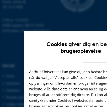
Email: au@au.dk
Tlf: 8715 0000
CVR-nr: 31119103
EORI-nummer: DK-31119103
EAN-numre:
www.au.dk/eannumre
Cookies giver dig en b
brugeroplevelse
OM OS
UDDANNELSER PÅ AU
Aarhus Universitet kan give dig den bedste b
Profil
Bachelor
når du vælger ”Accepter alle” cookies. Cook
oplysninger om, hvordan en bruger interager
Institutter
Kandidat
website. Alle dine data er anonymiseret, og d
Fakulteter
Ingeniør
bruges til at identificere dig direkte. Du kan a
Kontakt og kort
Ph.d.
samtykke under Cookies i webstedets footer. 
Ledige stillinger
Efter- og videreuddannelse
bruger egne cookies og cookies sat af vores