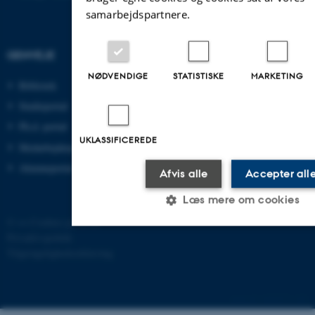
samarbejdspartnere.
GENVEJE
NØDVENDIGE
STATISTISKE
MARKETING
Bibliotek
Studieportal
Ph.d.-portal
UKLASSIFICEREDE
Medarbejderportal
Alumneportal
Afvis alle
Accepter all
Læs mere om cookies
©
—
Cookies på au.dk
Privatlivspolitik
Tilgængelighedserklæring
Nødvendige
Statistiske
Marketing
Uklassificerede
1403477 / i40