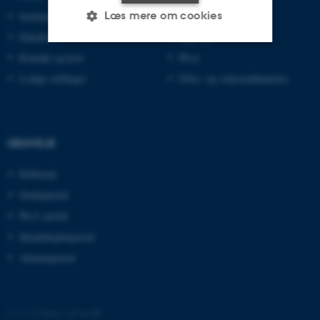
Læs mere om cookies
Institutter
Kandidat
Fakulteter
Ingeniør
Kontakt og kort
Ph.d.
Nødvendige
Statistiske
Marketing
Ledige stillinger
Efter- og videreuddannelse
Funktionelle
Uklassificerede
GENVEJE
Nødvendige cookies hjælper
med at gøre hjemmesiden
Bibliotek
brugbar ved at aktivere nogle
Studieportal
grundlæggende funktioner
Ph.d.-portal
som navigation mm.
Medarbejderportal
Hjemmesiden kan ikke
Alumneportal
fungerer uden disse cookies.
©
—
Cookies på au.dk
Navn
Udbyder / Domæne