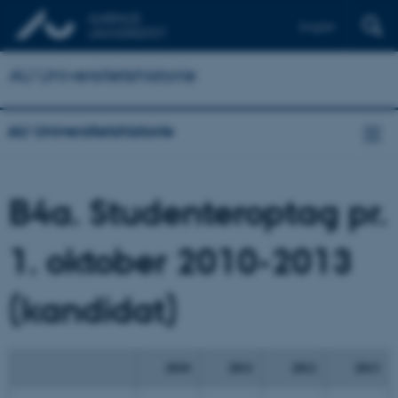
English
AU Universitetshistorie
AU Universitetshistorie
B4a. Studenteroptag pr.
1. oktober 2010-2013
(kandidat)
2010
2011
2012
2013