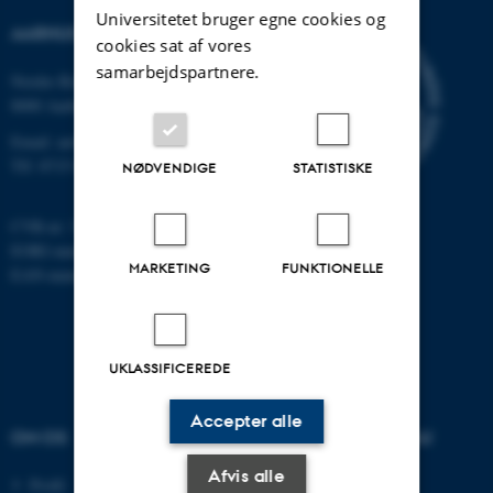
Universitetet bruger egne cookies og
AARHUS UNIVERSITET
cookies sat af vores
samarbejdspartnere.
Nordre Ringgade 1
8000 Aarhus
Email: au@au.dk
Tlf: 8715 0000
NØDVENDIGE
STATISTISKE
CVR-nr: 31119103
EORI-nummer: DK-31119103
MARKETING
FUNKTIONELLE
EAN-numre:
www.au.dk/eannumre
UKLASSIFICEREDE
Accepter alle
OM OS
UDDANNELSER PÅ AU
Afvis alle
Profil
Bachelor