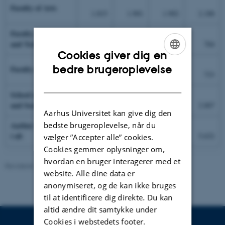
Faculty of Arts
1.815
1.901
1.902
2.188
Faculty of Science
and Technology
516
492
399
704
Cookies giver dig en
ENGLISH
bedre brugeroplevelse
Faculty of Health
470
436
479
733
DANISH
School of Business
and Social Sciences
1.989
1.965
1.818
2.007
Aarhus Universitet kan give dig den
bedste brugeroplevelse, når du
Aarhus Universitet
i alt
4.790
4.794
4.598
5.632
vælger ”Accepter alle” cookies.
Cookies gemmer oplysninger om,
hvordan en bruger interagerer med et
Revideret 24.11.2022
-
Hans Buhl
website. Alle dine data er
anonymiseret, og de kan ikke bruges
til at identificere dig direkte. Du kan
altid ændre dit samtykke under
Cookies i webstedets footer.