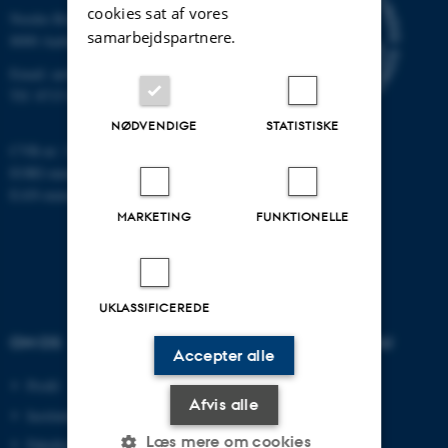
cookies sat af vores
Nordre Ringgade 1
samarbejdspartnere.
8000 Aarhus
Email: au@au.dk
Tlf: 8715 0000
NØDVENDIGE
STATISTISKE
CVR-nr: 31119103
EORI-nummer: DK-31119103
EAN-numre:
www.au.dk/eannumre
MARKETING
FUNKTIONELLE
UKLASSIFICEREDE
OM OS
UDDANNELSER PÅ AU
Accepter alle
Profil
Bachelor
Afvis alle
Institutter
Kandidat
Læs mere om cookies
Fakulteter
Ingeniør