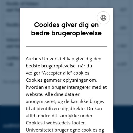
Faculty of Science
and Technology
500
464
671
837
Cookies giver dig en
Faculty of Health
373
412
350
691
ENGLISH
bedre brugeroplevelse
School of Business
DANISH
and Social Sciences
1.796
1.747
1.781
1.903
Aarhus Universitet
Aarhus Universitet kan give dig den
i alt
3.486
3.366
3.608
4.455
bedste brugeroplevelse, når du
vælger ”Accepter alle” cookies.
Cookies gemmer oplysninger om,
Revideret 24.11.2022
-
Hans Buhl
hvordan en bruger interagerer med et
website. Alle dine data er
anonymiseret, og de kan ikke bruges
til at identificere dig direkte. Du kan
altid ændre dit samtykke under
Cookies i webstedets footer.
AARHUS UNIVERSITET
Universitetet bruger egne cookies og