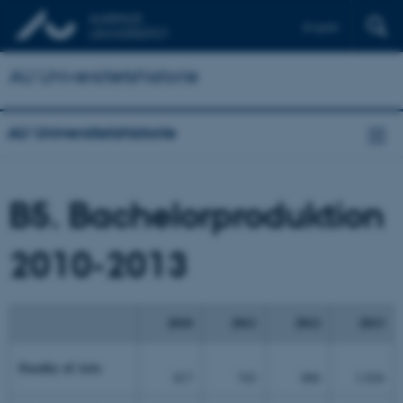
English
AU Universitetshistorie
AU Universitetshistorie
B5. Bachelorproduktion
2010-2013
2010
2011
2012
2013
Faculty of Arts
817
743
806
1.024