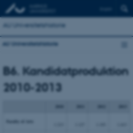
English
AU Universitetshistorie
AU Universitetshistorie
B6. Kandidatproduktion
2010-2013
2010
2011
2012
2013
Faculty of Arts
1.213
1.127
1.193
1.413