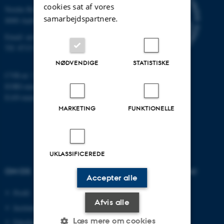
cookies sat af vores
Nordre Ringgade 1
samarbejdspartnere.
8000 Aarhus
Email: au@au.dk
Tlf: 8715 0000
NØDVENDIGE
STATISTISKE
CVR-nr: 31119103
EORI-nummer: DK-31119103
EAN-numre:
www.au.dk/eannumre
MARKETING
FUNKTIONELLE
UKLASSIFICEREDE
OM OS
UDDANNELSER PÅ AU
Accepter alle
Profil
Bachelor
Afvis alle
Institutter
Kandidat
Læs mere om cookies
Fakulteter
Ingeniør