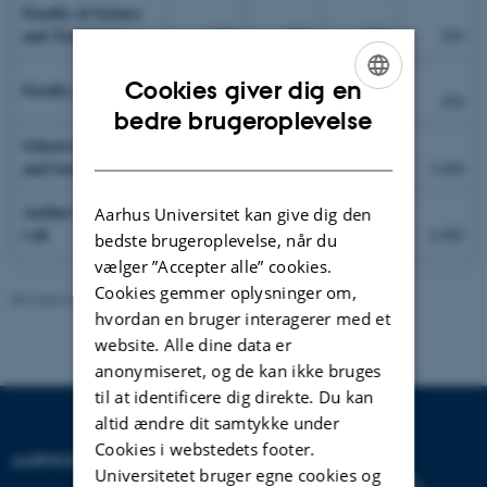
Faculty of Science
and Technology
343
403
429
436
Cookies giver dig en
Faculty of Health
419
406
419
459
ENGLISH
bedre brugeroplevelse
School of Business
DANISH
and Social Sciences
1.281
1.413
1.696
1.694
Aarhus Universitet
Aarhus Universitet kan give dig den
i alt
3.256
3.349
3.737
4.002
bedste brugeroplevelse, når du
vælger ”Accepter alle” cookies.
Cookies gemmer oplysninger om,
Revideret 24.11.2022
-
Hans Buhl
hvordan en bruger interagerer med et
website. Alle dine data er
anonymiseret, og de kan ikke bruges
til at identificere dig direkte. Du kan
altid ændre dit samtykke under
Cookies i webstedets footer.
AARHUS UNIVERSITET
Universitetet bruger egne cookies og