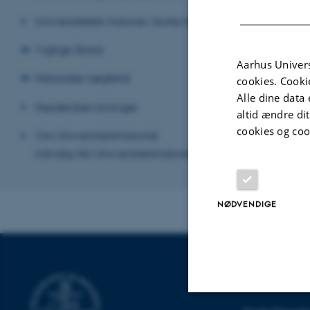
Universitetets historie i korte træk
Vigtige årstal
Aarhus Univers
Historiske nøgletal
cookies. Cooki
Alle dine data 
Hædersbevisninger
altid ændre di
cookies og coo
Om Universitetshistorisk
Udvalg/AU Universitetshistorie
Revideret 23.03
NØDVENDIGE
AARHUS UNI