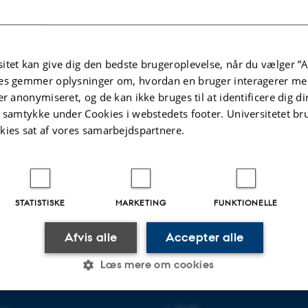
itet kan give dig den bedste brugeroplevelse, når du vælger ”A
es gemmer oplysninger om, hvordan en bruger interagerer med
er anonymiseret, og de kan ikke bruges til at identificere dig d
t samtykke under Cookies i webstedets footer. Universitetet br
kies sat af vores samarbejdspartnere.
.2026
-
Hans Buhl
STATISTISKE
MARKETING
FUNKTIONELLE
Afvis alle
Accepter alle
Læs mere om cookies
VERSITET
OM OS