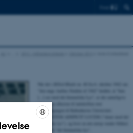
Find
AU
…
2012 - månedens billede
Oktober 2012
Note til billedtekst
Når det i
Billed-Bladet
nr. 40 fra 6. oktober 1942 om
"den unge Aarhus-Studine af 1942" hedder, at "hun
[...] ser mod det himmelske Lys", er der naturligvis
tale om en allusion til indskriften over
hovedindgangen til Københavns Universitet:
COELESTEM ADSPICIT LUCEM ("skuer mod det
levelse
himmelske lys"), og hvor en ørn netop vender blikket
ENGLISH
opad mod "det himmelske lys".