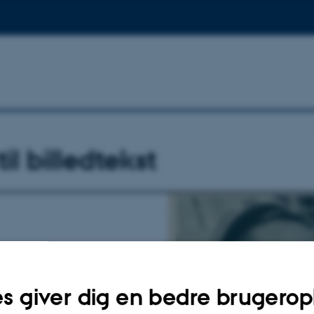
il billedtekst
s giver dig en bedre brugerop