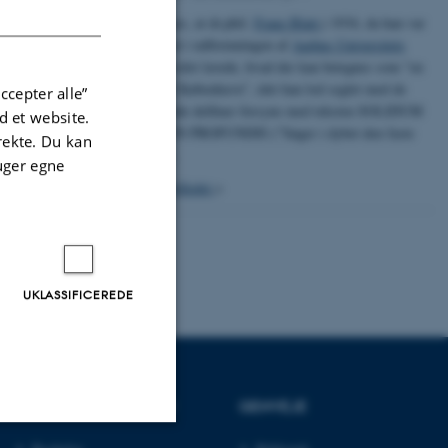
DANISH
Det menes, at dr.phil.
Franz Blatt
i 1934, da han var
involveret i udformningen af
Aarhus Universitets
segl
, bevidst lavede, hvad der kan betegnes som "en
omvendt København", idet han lod seglet med de
ccepter alle”
springende delfiner forsyne med teksten SOLIDUM
 et website.
PETIT IN PROFUNDIS ("Søger i dybet den faste
irekte. Du kan
grund").
uger egne
Om billedet
>
UKLASSIFICEREDE
UDDANNELSER PÅ AU
GENVEJE