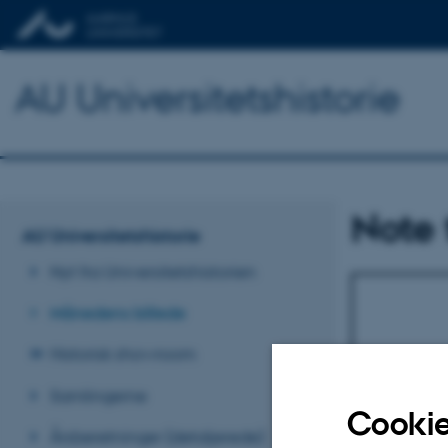
AU Universitetshistorie
Note t
AU Universitetshistorie
Nyt fra Universitetshistorien
Månedens billede
Historisk showroom
Samlingerne
Cookie
Årsberetninger (detaljerede)