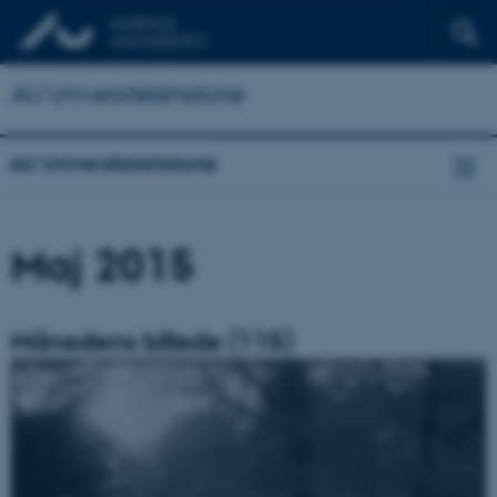
AU Universitetshistorie
AU Universitetshistorie
Maj 2015
Månedens billede (115)