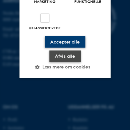
AARHUS UNIVERSITET
MARKETING
FUNKTIONELLE
Nordre Ringgade 1
8000 Aarhus
UKLASSIFICEREDE
Email: au@au.dk
Tlf: 8715 0000
Accepter alle
CVR-nr: 31119103
Afvis alle
EORI-nummer: DK-31119103
EAN-numre:
www.au.dk/eannumre
Læs mere om cookies
Nødvendige
Statistiske
Marketing
Funktionelle
Uklassificerede
OM OS
UDDANNELSER PÅ AU
Profil
Bachelor
Nødvendige cookies hjælper
Institutter
Kandidat