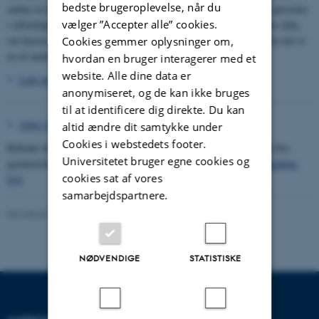
bedste brugeroplevelse, når du
endnu en kort tid blev holdt i live, nemlig den at man ved fælles optræden
vælger ”Accepter alle” cookies.
i offentligheden - som f.eks. på udflugter - alle bar huen. Det vides ikke,
om herren med blød hat er i opposition til denne tradition, eller om det er
Cookies gemmer oplysninger om,
en af undervisningsassistenterne.
hvordan en bruger interagerer med et
website. Alle dine data er
Lidt om studenterhuens historie
>
anonymiseret, og de kan ikke bruges
til at identificere dig direkte. Du kan
Arkiv for Månedens billede
>
altid ændre dit samtykke under
Cookies i webstedets footer.
Billedet blev i 1999 overdraget til Universitetshistorisk Udvalg af fhv.
Universitetet bruger egne cookies og
gymnasielektor Grethe Drud (1918-2006) og indgår i
Billedsærsamling
cookies sat af vores
014
.
samarbejdspartnere.
Revideret 23.03.2026
-
Hans Buhl
NØDVENDIGE
STATISTISKE