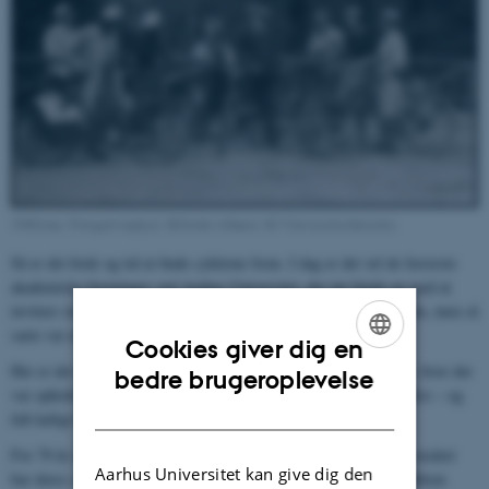
1940'erne. Fotograf uoplyst. Billedet tilhører AU Universitetshistorie.
Så er det forår og tid at finde cyklerne frem. I dag er det vel de færreste
akademiske foreninger ved Aarhus Universitet, der tør binde an med at
invitere sine medlemmer på en éndags-cykeltur på hen ved 100 km, men så
sarte var man bestemt ikke i 1940'erne.
Cookies giver dig en
Her er det de engelskstuderendes klub, som tog turen til Knudsø, hvor der
ENGLISH
bedre brugeroplevelse
var ophold og sejltur, og tilbage til Aarhus igen via Norsminde Kro – og
DANISH
lidt køligt har det da vist været at dømme efter overfrakkerne.
For 70 år siden var traditionen med, at studenterne gennem hele rusåret
Aarhus Universitet kan give dig den
bar deres studenterhue, ved at gå i opløsning, mens en anden tradition