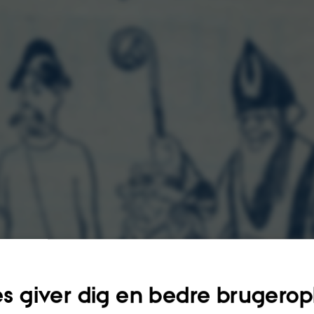
s giver dig en bedre brugerop