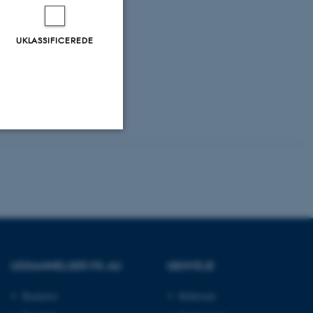
UKLASSIFICEREDE
Uklassificerede
ere nogle
rer uden disse
UDDANNELSER PÅ AU
GENVEJE
Bachelor
Bibliotek