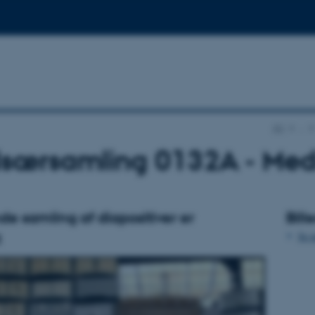
AU
…
dsærsamling 0132A - Med
e samling af diapositiver er
Bill
Se m
t