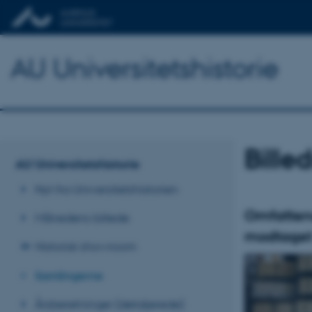
AU Universitetshistorie
Bille
AU Universitetshistorie
Nyt fra Universitetshistorien
Omfattend
Månedens billede
modtage
Historisk showroom
Samlingerne
Årsberetninger (detaljerede)