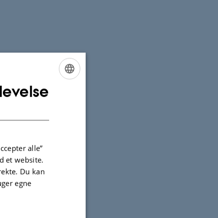
levelse
ENGLISH
DANISH
ccepter alle”
 et website.
irekte. Du kan
uger egne