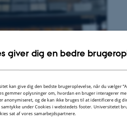
s giver dig en bedre brugerop
 af det nyerhvervede billedmateriale fra Medicinerrådet. Foto AU
e februar 2016
ekretariat har før flytning været ved at rydde op og i den
itet kan give dig den bedste brugeroplevelse, når du vælger ”A
t at skille sig af med en større samling af diapositiver, der for 95
es gemmer oplysninger om, hvordan en bruger interagerer med
ende hver især er indsat i rammer - og desuden ofte i dertil
er anonymiseret, og de kan ikke bruges til at identificere dig d
iner.
t samtykke under Cookies i webstedets footer. Universitetet br
kies sat af vores samarbejdspartnere.
el omfatter et sted mellem 1500 og 2200 fotografiske optagelser,
let overskuelig. Visse mærkater forefindes på et fåtal af æsker,
holdet vist sig at være noget ganske andet end det, der angives på