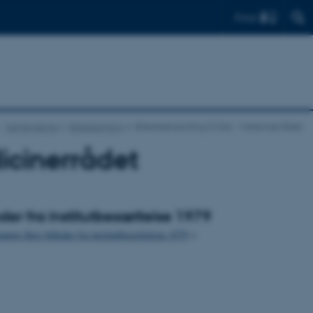
Find
Samlingerne
Billedsamling
Billedsærsamling 0132A - Medicinerrådet
icinerrådet
eder fra institutbesættelse 1979
ange flere billeder fra institutbesættelsen 1979
>