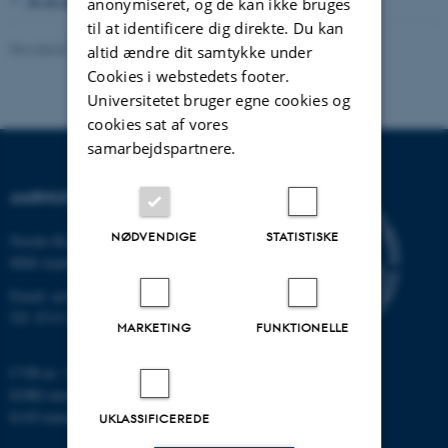
anonymiseret, og de kan ikke bruges
til at identificere dig direkte. Du kan
Revideret 24.11.2022
-
Hans Buhl
altid ændre dit samtykke under
Cookies i webstedets footer.
Universitetet bruger egne cookies og
cookies sat af vores
samarbejdspartnere.
AARHUS UNIVERSITET
NØDVENDIGE
STATISTISKE
Nordre Ringgade 1
8000 Aarhus
Email: au@au.dk
Tlf: 8715 0000
MARKETING
FUNKTIONELLE
CVR-nr: 31119103
EORI-nummer: DK-31119103
EAN-numre:
www.au.dk/eannumre
UKLASSIFICEREDE