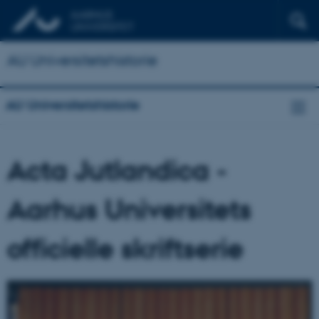
AU Universitetshistorie
AU Universitetshistorie
Acta Jutlandica -
Aarhus Universitets
officielle skriftserie