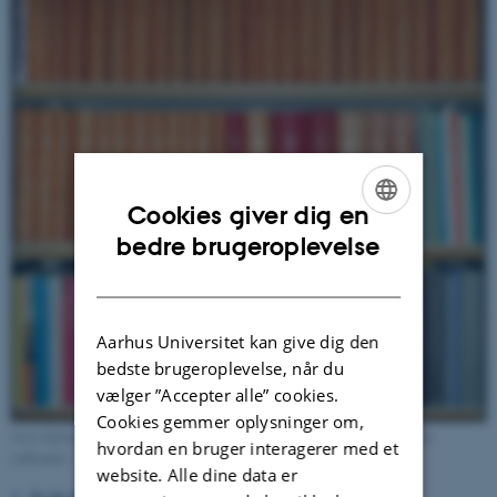
Cookies giver dig en
ENGLISH
bedre brugeroplevelse
DANISH
Aarhus Universitet kan give dig den
bedste brugeroplevelse, når du
vælger ”Accepter alle” cookies.
Cookies gemmer oplysninger om,
Acta Jutlandica - hvoraf det første halve århundredes udgivelser er fornemt
hvordan en bruger interagerer med et
indbundet - befinder sig nu hos Universitetshistorisk Udvalg.
website. Alle dine data er
Se de umiddelbare omgivelser
>