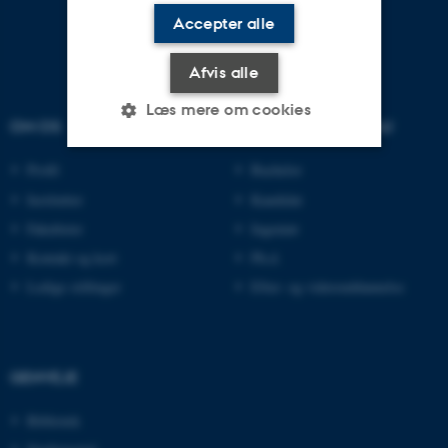
Accepter alle
Afvis alle
Læs mere om cookies
OM OS
UDDANNELSER PÅ AU
Profil
Bachelor
Nødvendige
Statistiske
Marketing
Institutter
Kandidat
Funktionelle
Uklassificerede
Fakulteter
Ingeniør
Kontakt og kort
Ph.d.
Ledige stillinger
Efter- og videreuddannelse
Nødvendige cookies hjælper
med at gøre hjemmesiden
brugbar ved at aktivere nogle
GENVEJE
grundlæggende funktioner
som navigation mm.
Bibliotek
Hjemmesiden kan ikke