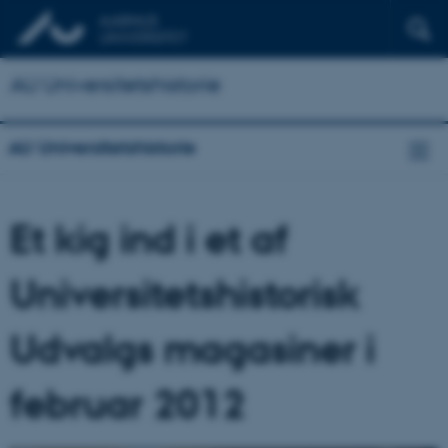
AU Universitetshistorie
AU Universitetshistorie
Et kig ind i et af
Universitetshistorisk
Udvalgs magasiner i
februar 2012