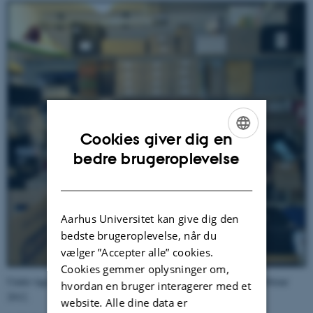
Cookies giver dig en
ENGLISH
bedre brugeroplevelse
DANISH
Aarhus Universitet kan give dig den
bedste brugeroplevelse, når du
vælger ”Accepter alle” cookies.
Cookies gemmer oplysninger om,
Under taget i Bygning 1448. Foto Universitetshistorisk Udvalg februar
hvordan en bruger interagerer med et
2012.
website. Alle dine data er