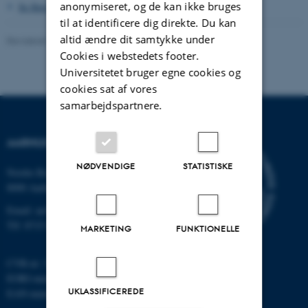
anonymiseret, og de kan ikke bruges
Se flere billeder fra samme lokale
>
til at identificere dig direkte. Du kan
altid ændre dit samtykke under
Revideret 24.11.2022
-
Hans Buhl
Cookies i webstedets footer.
Universitetet bruger egne cookies og
cookies sat af vores
samarbejdspartnere.
AARHUS UNIVERSITET
NØDVENDIGE
STATISTISKE
Nordre Ringgade 1
8000 Aarhus
Email: au@au.dk
Tlf: 8715 0000
MARKETING
FUNKTIONELLE
CVR-nr: 31119103
EORI-nummer: DK-31119103
UKLASSIFICEREDE
EAN-numre:
www.au.dk/eannumre