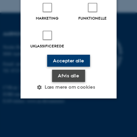
MARKETING
FUNKTIONELLE
AARHUS UNIVERSITET
UKLASSIFICEREDE
Nordre Ringgade 1
8000 Aarhus
Accepter alle
Email: au@au.dk
Tlf: 8715 0000
Afvis alle
Læs mere om cookies
CVR-nr: 31119103
EORI-nummer: DK-31119103
EAN-numre:
www.au.dk/eannumre
Nødvendige
Statistiske
Marketing
Funktionelle
Uklassificerede