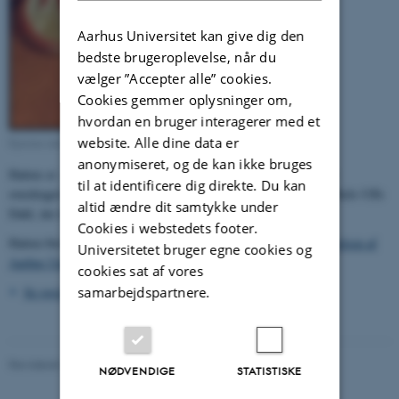
Aarhus Universitet kan give dig den
bedste brugeroplevelse, når du
vælger ”Accepter alle” cookies.
Cookies gemmer oplysninger om,
hvordan en bruger interagerer med et
website. Alle dine data er
Ejerens initialer ved svedbåndet.
anonymiseret, og de kan ikke bruges
Hatten er - sammen med originalt futteral til opbevaring - blevet
til at identificere dig direkte. Du kan
overdraget medio 2015 til den universitetshistoriske samling af Niels Uffe
altid ændre dit samtykke under
Dahl, der tillige har overdraget
arkivalier vedr. Torsten Dahl
.
Cookies i webstedets footer.
Hatten blev båret af docent Torsten Dahl, da denne deltog i
indvielsen af
Universitetet bruger egne cookies og
Aarhus Universitets første bygning
den 11. september 1933.
cookies sat af vores
Se også Torsten Dahls visitkort
>
samarbejdspartnere.
Revideret 24.11.2022
-
Hans Buhl
NØDVENDIGE
STATISTISKE