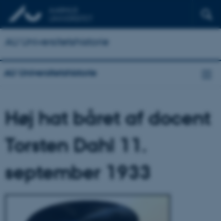
AU Universitetshistorie
AU Universitetshistorie
Høj hat båret af docent
Torsten Dahl 11.
september 1933