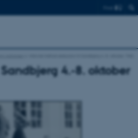
Find
ny Adriansen
Historisk Instituts ekskursion til Sandbjerg 4.-8. oktober 1960
il Sandbjerg 4.-8. oktober