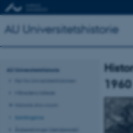
AU Universitetshistorie
Histo
AU Universitetshistorie
1960
Nyt fra Universitetshistorien
Månedens billede
Historisk showroom
Samlingerne
Årsberetninger (detaljerede)