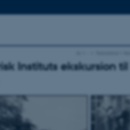
AU
…
Personarkiver
Ben
risk Instituts ekskursion t