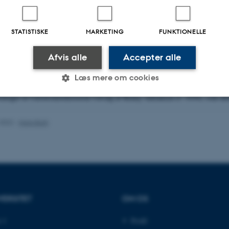
STATISTISKE
MARKETING
FUNKTIONELLE
Afvis alle
Accepter alle
uin.
Løgumkloster Kirke: Lene
Christiansen, t.h. for denn
Læs mere om cookies
Manniche (den lange skikk
rdraget til Universitetshistorisk Udvalg af Benny Adriansen (f. 1939), som del
Statistiske
Marketing
Funktionelle
.2022
-
Hans Buhl
es hjælper med at gøre hjemmesiden brugbar ved at aktiv
nktioner som navigation mm. Hjemmesiden kan ikke funge
VERSITET
OM OS
 1
Profil
Udbyder / Domæne
Udløb
Beskrivelse