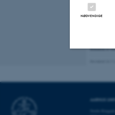
NØDVENDIGE
Fra Trøjborg slotsr
Billederne er ove
Nødvendige
Revideret 24.11
Nødvendige cooki
grundlæggende fu
cookies.
AARHUS UNI
Nordre Ringgade
Navn