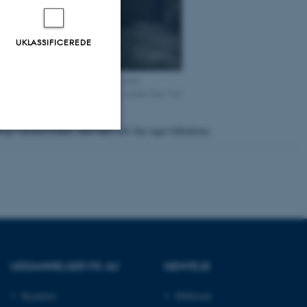
UKLASSIFICEREDE
 og Knud Hannestad, H.P. Clausen, Erik
e måske Preben Torntoft og atter t.h. måske Jens Chr.
else).
tog i ekskursionen, men ikke selv har taget billederne.
Uklassificerede
ere nogle
rer uden disse
UDDANNELSER PÅ AU
GENVEJE
Bachelor
Bibliotek