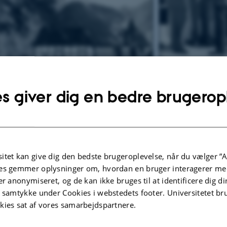
dbjergs mølledam. Klik og forstør.
s giver dig en bedre brugerop
Ved Sandbjergs trappe: Re
universitetsadjunkt H.P. C
Hannestad og amanuensis B
trappetrin måske Poul Kø
itet kan give dig den bedste brugeroplevelse, når du vælger ”A
es gemmer oplysninger om, hvordan en bruger interagerer med
er anonymiseret, og de kan ikke bruges til at identificere dig d
t samtykke under Cookies i webstedets footer. Universitetet br
kies sat af vores samarbejdspartnere.