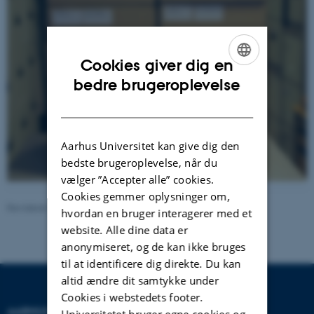
Cookies giver dig en
ENGLISH
bedre brugeroplevelse
DANISH
Aarhus Universitet kan give dig den
bedste brugeroplevelse, når du
vælger ”Accepter alle” cookies.
Cookies gemmer oplysninger om,
Revideret 24.11.2022
-
Hans Buhl
hvordan en bruger interagerer med et
website. Alle dine data er
anonymiseret, og de kan ikke bruges
til at identificere dig direkte. Du kan
altid ændre dit samtykke under
Cookies i webstedets footer.
AARHUS UNIVERSITET
Universitetet bruger egne cookies og