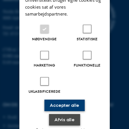
cookies sat af vores
Nordre Ringgade 1
samarbejdspartnere.
8000 Aarhus
Email: au@au.dk
Tlf: 8715 0000
NØDVENDIGE
STATISTISKE
CVR-nr: 31119103
EORI-nummer: DK-31119103
EAN-numre:
www.au.dk/eannumre
MARKETING
FUNKTIONELLE
UKLASSIFICEREDE
OM OS
UDDANNELSER PÅ AU
Accepter alle
Profil
Bachelor
Afvis alle
Institutter
Kandidat