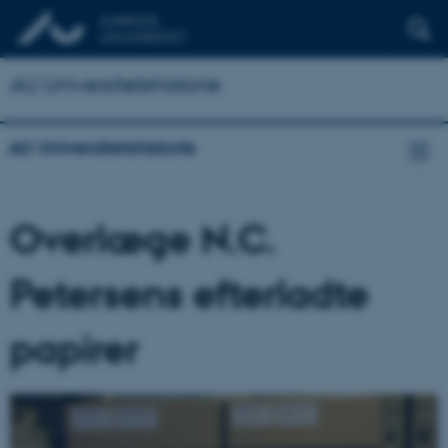
AU Universitetshistorie
AU Universitetshistorie
Overlæge N.C.
Petersens efterladte
papirer