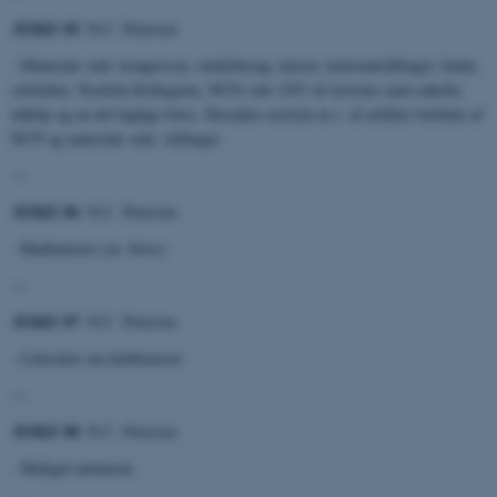
ÆSKE 05
: N.C. Petersen
- Materiale vedr. kongresser, studiebesøg, kurser, kunstudstillinger, fonde,
selskaber. Nordisk Kollegium, NCPs tale 1951 til lærerne samt enkelte
udklip og en del faglige fotos. Desuden særtryk m.v. af artikler forfattet af
NCP og materiale vedr. stillinger.
---
ÆSKE 06
: N.C. Petersen
- Hudtumorer (m. fotos).
---
ÆSKE 07
: N.C. Petersen
- Litteratur om hudtumorer
---
ÆSKE 08
: N.C. Petersen
- Malignt melanom