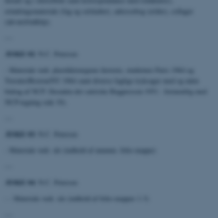
løsark og i skitseblok
samt korrespondance med redaktører),
erindringsmateriale (fag og selskaber), adressebog (ældre), collager
(akvarel/udklip).
---
ÆSKE 02
: N.C. Petersen
- Materiale vedr. plastikkirurgiens historie, studieture Paris 1964 og
Toronto/Boston/NY 1964 samt diverse faglige tryksager med og uden
bidrag af NCP. Desuden det satiriske Bugpressen 1951 - formentlig med
NCP-tegning side 19).
---
ÆSKE 03
: N.C. Petersen
- Materiale vedr. sår (indhold af unumm. folio-mappe)
---
ÆSKE 04
: N.C. Petersen
- - Materiale vedr. sår (indhold af folio-mapper 1-3)
---