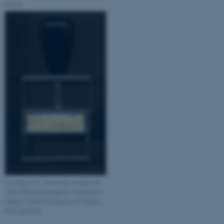
forstør.
Nødvendige cookies hjælper
med at gøre hjemmesiden
brugbar ved at aktivere nogle
grundlæggende funktioner
som navigation mm.
Hjemmesiden kan ikke
fungerer uden disse cookies.
Navn
Udbyder / Domæne
be_typo_user
TYPO3 Association
.au.dk
Overlæge N.C. Petersens stempel fra
Århus Kommunehospital. Genstanden
tilhører Universitetshistorisk Udvalg.
Klik og forstør.
fe_typo_user
Typo3 Association
.au.dk