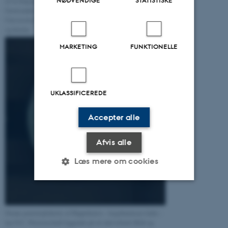
af en forgangen tids kirurg-redskab.
Genstanden tilhører
Universitetshistorisk Udvalg. Klik
og forstør.
MARKETING
FUNKTIONELLE
UKLASSIFICEREDE
Accepter alle
Afvis alle
Læs mere om cookies
Nødvendige
Statistiske
Marketing
Denne portrætplakette af Hippokrates - lægekunstens fader -
Funktionelle
Uklassificerede
har N.C. Petersen haft liggende på sit skrivebord. Klik og