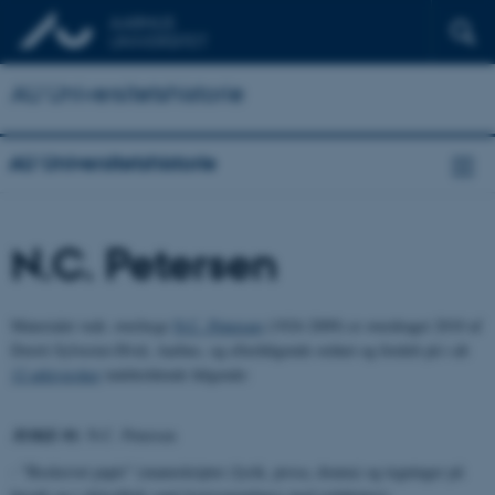
AU Universitetshistorie
AU Universitetshistorie
N.C. Petersen
Materialet vedr. overlæge
N.C. Petersen
(1924-2009) er overdraget 2010 af
Dorrit Sylvester-Hvid, Aarhus, og efterfølgende ordnet og fordelt på i alt
12 arkivæsker
indeholdende følgende:
ÆSKE 01
: N.C. Petersen
- "Beskrevet papir" (manuskripter (lyrik, prosa, drama) og tegninger på