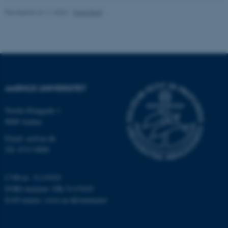
Revideret 24.11.2022
-
Hans Buhl
AARHUS UNIVERSITET
Nordre Ringgade 1
8000 Aarhus
ASP.NET_SessionId
Microsoft Corporation
Email: au@au.dk
.au.dk
Tlf: 8715 0000
CVR-nr: 31119103
EORI-nummer: DK-31119103
JSESSIONID
Oracle Corporation
.au.dk
EAN-numre:
www.au.dk/eannumre