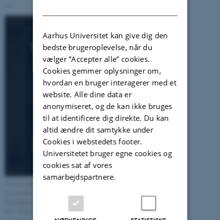
---
DANISH
Aarhus Universitet kan give dig den
bedste brugeroplevelse, når du
vælger ”Accepter alle” cookies.
Cookies gemmer oplysninger om,
hvordan en bruger interagerer med et
website. Alle dine data er
anonymiseret, og de kan ikke bruges
til at identificere dig direkte. Du kan
altid ændre dit samtykke under
Cookies i webstedets footer.
Universitetet bruger egne cookies og
cookies sat af vores
samarbejdspartnere.
Ved sin udnævnelse 13. juni 1998 til
æresmedlem af Nordisk
Plastikkirurgisk Forening modtog
N.C. Petersen denne rekonstruktion
NØDVENDIGE
STATISTISKE