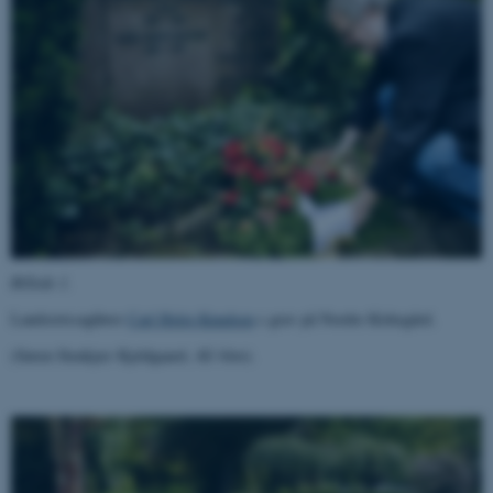
Billede 1.
Landsretssagfører
Carl Holst-Knudsen
s grav på Nordre Kirkegård.
(Søren Stenkjær Kjeldgaard, AU-foto).