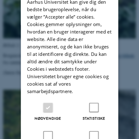
Aarhus Universitet kan give dig den
bedste brugeroplevelse, når du
vælger ”Accepter alle” cookies.
Cookies gemmer oplysninger om,
hvordan en bruger interagerer med et
website. Alle dine data er
Billede 2.
anonymiseret, og de kan ikke bruges
til at identificere dig direkte. Du kan
Borgmester
Jakob Jensen
s grav på Nordre Kirkegård. Se
endnu et billede
altid ændre dit samtykke under
fra samme dag
Cookies i webstedets footer.
(Søren Stenkjær Kjeldgaard, AU-foto).
Universitetet bruger egne cookies og
cookies sat af vores
samarbejdspartnere.
NØDVENDIGE
STATISTISKE