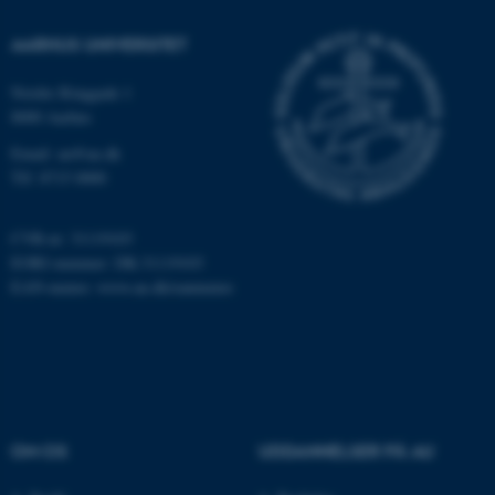
Nødvendige cookies hjælper
med at gøre hjemmesiden
AARHUS UNIVERSITET
brugbar ved at aktivere nogle
grundlæggende funktioner
Nordre Ringgade 1
som navigation mm.
8000 Aarhus
Hjemmesiden kan ikke
Email: au@au.dk
fungerer uden disse cookies.
Tlf: 8715 0000
CVR-nr: 31119103
Navn
Udbyder / Domæne
EORI-nummer: DK-31119103
be_typo_user
EAN-numre:
www.au.dk/eannumre
TYPO3 Association
.au.dk
fe_typo_user
Typo3 Association
.au.dk
OM OS
UDDANNELSER PÅ AU