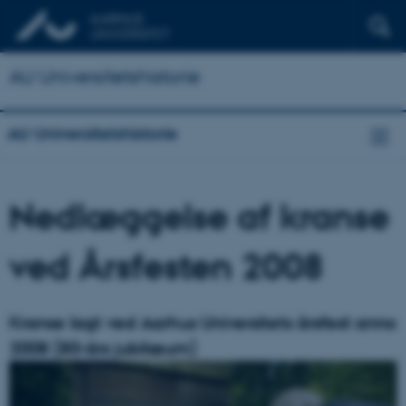
AU Universitetshistorie
AU Universitetshistorie
Nedlæggelse af kranse
ved Årsfesten 2008
Kranse lagt ved Aarhus Universitets årsfest anno
2008 (80-års jubilæum)