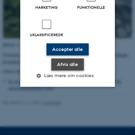
MARKETING
FUNKTIONELLE
UKLASSIFICEREDE
Billede 3.
Accepter alle
Overlæge, dr.med.
Victor Albeck
s grav i Universitetsparken.
Se billeder
af graven gennem tiderne
.
Afvis alle
(Søren Stenkjær Kjeldgaard, AU-foto).
Læs mere om cookies
Se også billeder af kranse nedlagt af Aarhus Universitet i 2003 på
universitetsfædrenes grave
Nødvendige
Statistiske
Marketing
Revideret 24.11.2022
-
Hans Buhl
Funktionelle
Uklassificerede