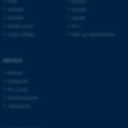
Profil
Bachelor
Institutter
Kandidat
Fakulteter
Ingeniør
Kontakt og kort
Ph.d.
Ledige stillinger
Efter- og videreuddannelse
ASP.NET_SessionId
Microsoft Corporation
.au.dk
GENVEJE
Bibliotek
Studieportal
JSESSIONID
Oracle Corporation
Ph.d.-portal
.au.dk
Medarbejderportal
Alumneportal
ARRAffinity
Microsoft Corporation
.mitstudie.au.dk
©
—
Cookies på au.dk