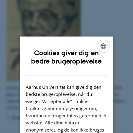
Cookies giver dig en
ENGLISH
bedre brugeroplevelse
DANISH
Aarhus Universitet kan give dig den
Professor Harald Høffding var hovedtaler ved mødet 1. marts 1919.
bedste brugeroplevelse, når du
Hans tale findes side 11-16 i den tryksag, hvortil man kommer via
linket herunder. (Udklip fra uidentificeret dagblad. Udklippet tilhører
vælger ”Accepter alle” cookies.
Universitetshistorisk Udvalg).
Cookies gemmer oplysninger om,
hvordan en bruger interagerer med et
Tryksag vedr. mødet i Århus 1. marts 1919
website. Alle dine data er
anonymiseret, og de kan ikke bruges