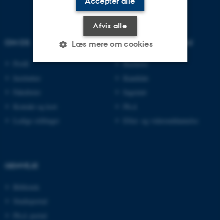
Accepter alle
Afvis alle
OM OS
UDDANNELSER PÅ AU
Læs mere om cookies
Profil
Bachelor
Institutter
Kandidat
Nødvendige
Statistiske
Marketing
Fakulteter
Ingeniør
Funktionelle
Uklassificerede
Kontakt og kort
Ph.d.
Ledige stillinger
Efter- og videreuddannelse
Nødvendige cookies hjælper
med at gøre hjemmesiden
brugbar ved at aktivere nogle
GENVEJE
grundlæggende funktioner
Bibliotek
som navigation mm.
Hjemmesiden kan ikke
Studieportal
fungerer uden disse cookies.
Ph.d.-portal