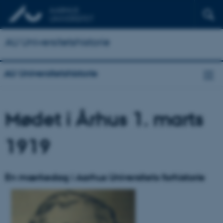
AU Universitetshistorie
AU Universitetshistorie
Mødet i Århus 1. marts
1919
En mærkedag i Aarhus Universitets forhistorie