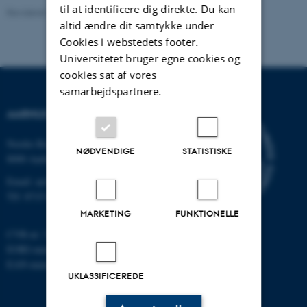
til at identificere dig direkte. Du kan
Revideret 24.11.2022
-
Hans Buhl
altid ændre dit samtykke under
Cookies i webstedets footer.
Universitetet bruger egne cookies og
cookies sat af vores
samarbejdspartnere.
AARHUS UNIVERSITET
Nordre Ringgade 1
NØDVENDIGE
STATISTISKE
8000 Aarhus
Email: au@au.dk
Tlf: 8715 0000
MARKETING
FUNKTIONELLE
CVR-nr: 31119103
EORI-nummer: DK-31119103
EAN-numre:
www.au.dk/eannumre
UKLASSIFICEREDE