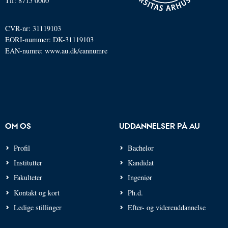
Tlf: 8715 0000
CVR-nr: 31119103
EORI-nummer: DK-31119103
EAN-numre:
www.au.dk/eannumre
OM OS
UDDANNELSER PÅ AU
Profil
Bachelor
Institutter
Kandidat
Fakulteter
Ingeniør
Kontakt og kort
Ph.d.
Ledige stillinger
Efter- og videreuddannelse