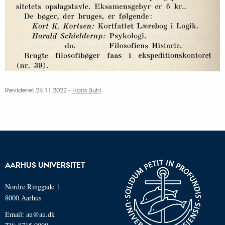
Revideret 24.11.2022
-
Hans Buhl
AARHUS UNIVERSITET
Nordre Ringgade 1
8000 Aarhus
Email: au@au.dk