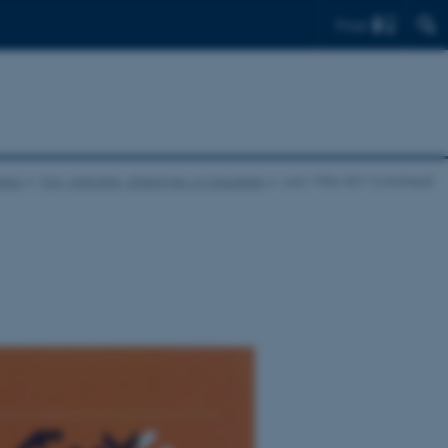
Find
lleri
Fag, institutter, afdelinger og fakulteter
Jura 1936-2011 (i korthed)