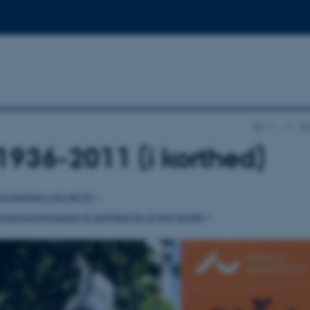
AU
…
Ga
1936-2011 (i korthed)
nvitationen som pdf-fil
>
æumsarrangementet & mulighed for at høre festtale
>