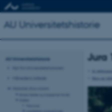
AU Universitetshistorie
Jura 
AU Universitetshistorie
Nyt fra Universitetshistorien
Se jubilæumsi
Månedens billede
Mere om jubil
Historisk showroom
Aviser, blade og magasiner fra AU
Galleri
Personer
Lokaliteter og bygninger