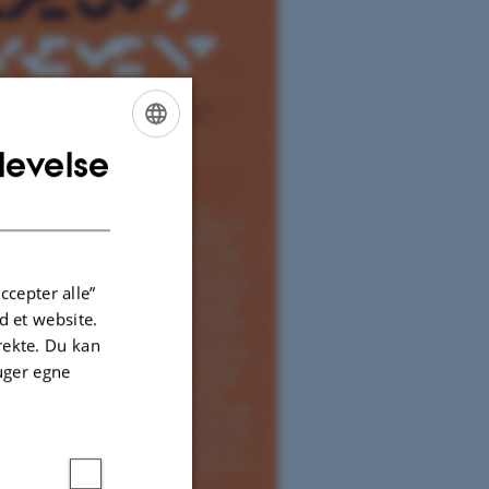
levelse
ENGLISH
DANISH
ccepter alle”
 et website.
irekte. Du kan
uger egne