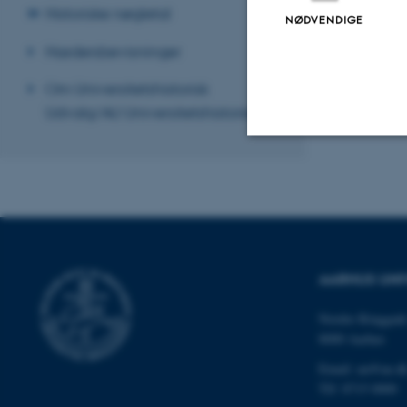
Historiske nøgletal
NØDVENDIGE
Fremstillingen af J
Hædersbevisninger
Revideret 24.11
Om Universitetshistorisk
Udvalg/AU Universitetshistorie
Nødvendige
Nødvendige cooki
grundlæggende fu
AARHUS UNI
cookies.
Nordre Ringgade
8000 Aarhus
Email: au@au.d
Navn
Tlf: 8715 0000
be_typo_user