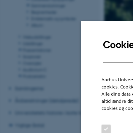
Sammenslutninger
Begivenheder
Emblematik og symboler
Album
Webudstillinger
Cookie
Udstillinger
Præsentationer
Scriptoriet
Oversigter
Auditorium C
Podcastarkiv
Aarhus Univers
cookies. Cooki
Samlingerne
Alle dine data 
Årsberetninger (detaljerede)
altid ændre di
cookies og coo
Universitetets historie i korte træk
Vigtige årstal