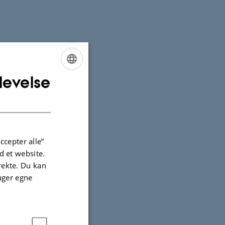
levelse
ENGLISH
DANISH
ccepter alle”
 et website.
irekte. Du kan
uger egne