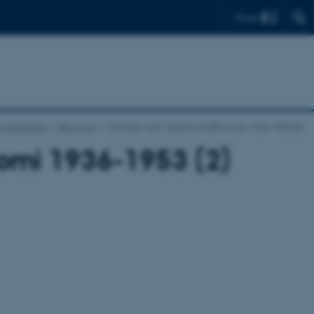
Find
og fakulteter
Økonomi
Oversigt vedr. lærere på Økonomi 1936-1953 (2)
nomi 1936-1953 (2)