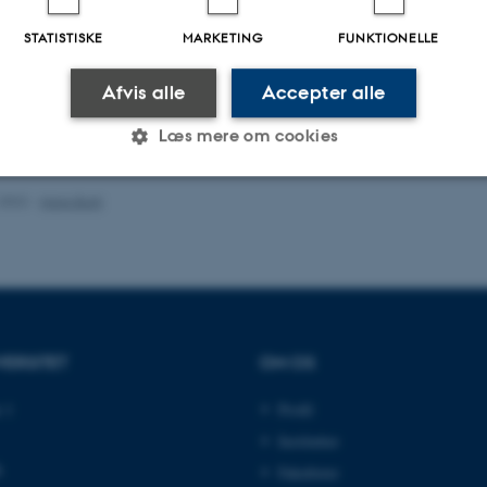
STATISTISKE
MARKETING
FUNKTIONELLE
Afvis alle
Accepter alle
Læs mere om cookies
.2022
-
Hans Buhl
Statistiske
Marketing
Funktionelle
es hjælper med at gøre hjemmesiden brugbar ved at aktiv
nktioner som navigation mm. Hjemmesiden kan ikke funge
VERSITET
OM OS
 1
Profil
Institutter
Udbyder / Domæne
Udløb
Beskrivelse
k
Fakulteter
30
Denne cookie sættes af