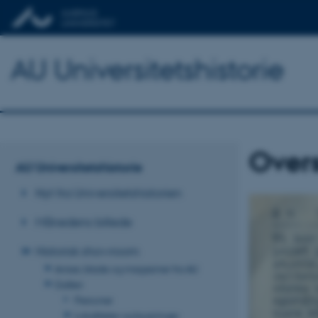
AU Universitetshistorie
Overs
AU Universitetshistorie
Nyt fra Universitetshistorien
Månedens billede
Historisk showroom
Aviser, blade og magasiner fra AU
Galleri
Personer
Lokaliteter og bygninger