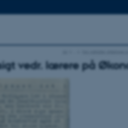
AU
…
Fag, institutter, afdelinger 
igt vedr. lærere på Øko