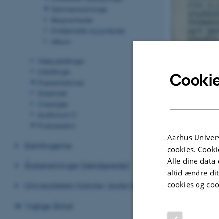
Sammenslutninger
Begivenheder
Emblematik og symboler
Album
Webudstillinger
Udstillinger
Cookie
Præsentationer
Scriptoriet
Oversigter
Auditorium C
Podcastarkiv
Aarhus Univers
Samlingerne
cookies. Cooki
Alle dine data 
Årsberetninger (detaljerede)
altid ændre di
cookies og coo
Universitetets historie i korte træk
Vigtige årstal