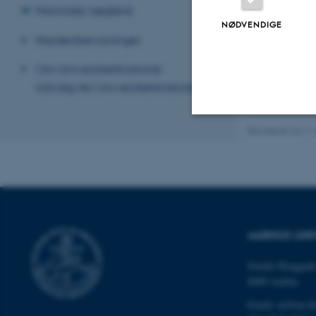
Historiske nøgletal
NØDVENDIGE
Hædersbevisninger
Om Universitetshistorisk
Udvalg/AU Universitetshistorie
Revideret 24.11
Nødvendige
Nødvendige cooki
grundlæggende fu
AARHUS UNI
cookies.
Nordre Ringgade
8000 Aarhus
Navn
Email: au@au.d
be_typo_user