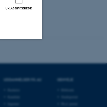
UKLASSIFICEREDE
Uklassificerede
ere nogle
rer uden disse
UDDANNELSER PÅ AU
GENVEJE
Bachelor
Bibliotek
Kandidat
Studieportal
Ingeniør
Ph.d.-portal
 vores CMS-udbyder,